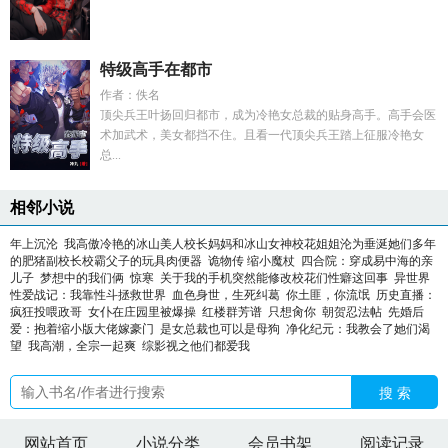
特级高手在都市
作者：佚名
顶尖兵王叶扬回归都市，成为冷艳女总裁的贴身高手。高手会医
术加武术，美女都挡不住。且看一代顶尖兵王踏上征服冷艳女
总...
相邻小说
年上沉沦
我高傲冷艳的冰山美人校长妈妈和冰山女神校花姐姐沦为垂涎她们多年
的肥猪副校长校霸父子的玩具肉便器
诡物传 缩小魔杖
四合院：穿成易中海的亲
儿子
梦想中的我们俩
惊寒
关于我的手机突然能修改校花们性癖这回事
异世界
性爱战记：我靠性斗拯救世界
血色身世，生死纠葛
你土匪，你流氓
历史直播：
疯狂投喂政哥
女仆在庄园里被爆操
红楼群芳谱
只想肏你
朝贺忍法帖
先婚后
爱：抱着缩小版大佬嫁豪门
是女总裁也可以是母狗
净化纪元：我教会了她们渴
望
我高潮，全宗一起爽
综影视之他们都爱我
搜 索
网站首页
小说分类
会员书架
阅读记录