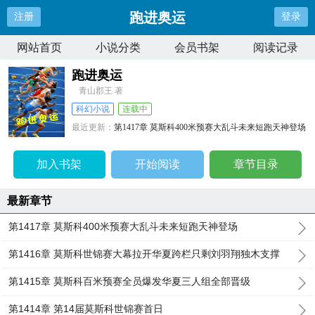
跑进奥运
注册
登录
网站首页
小说分类
会员书架
阅读记录
跑进奥运
青山郡王 著
科幻小说
连载中
最近更新：
第1417章 莫斯科400米预赛大乱斗未来短跑天神登场
更新时间：
2026-07-07 08:58:41
加入书架
开始阅读
章节目录
最新章节
第1417章 莫斯科400米预赛大乱斗未来短跑天神登场
第1416章 莫斯科世锦赛大幕拉开华夏跨栏只剩刘羽翔独木支撑
第1415章 莫斯科百米预赛全员爆发华夏三人组全部晋级
第1414章 第14届莫斯科世锦赛首日