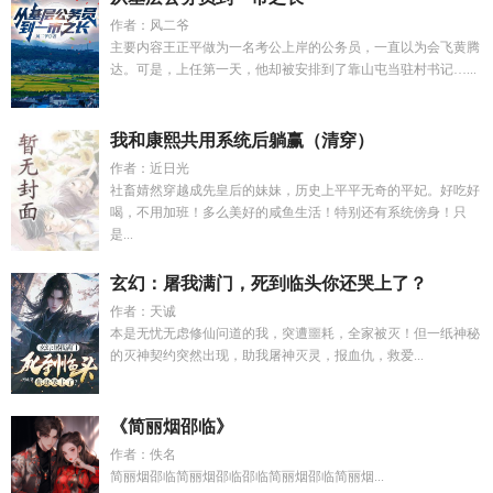
作者：风二爷
主要内容王正平做为一名考公上岸的公务员，一直以为会飞黄腾
达。可是，上任第一天，他却被安排到了靠山屯当驻村书记…...
我和康熙共用系统后躺赢（清穿）
作者：近日光
社畜婧然穿越成先皇后的妹妹，历史上平平无奇的平妃。好吃好
喝，不用加班！多么美好的咸鱼生活！特别还有系统傍身！只
是...
玄幻：屠我满门，死到临头你还哭上了？
作者：天诚
本是无忧无虑修仙问道的我，突遭噩耗，全家被灭！但一纸神秘
的灭神契约突然出现，助我屠神灭灵，报血仇，救爱...
《简丽烟邵临》
作者：佚名
简丽烟邵临简丽烟邵临邵临简丽烟邵临简丽烟...