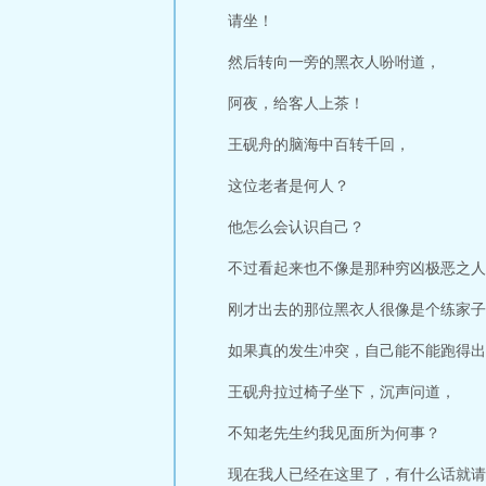
请坐！
然后转向一旁的黑衣人吩咐道，
阿夜，给客人上茶！
王砚舟的脑海中百转千回，
这位老者是何人？
他怎么会认识自己？
不过看起来也不像是那种穷凶极恶之人
刚才出去的那位黑衣人很像是个练家子
如果真的发生冲突，自己能不能跑得出
王砚舟拉过椅子坐下，沉声问道，
不知老先生约我见面所为何事？
现在我人已经在这里了，有什么话就请