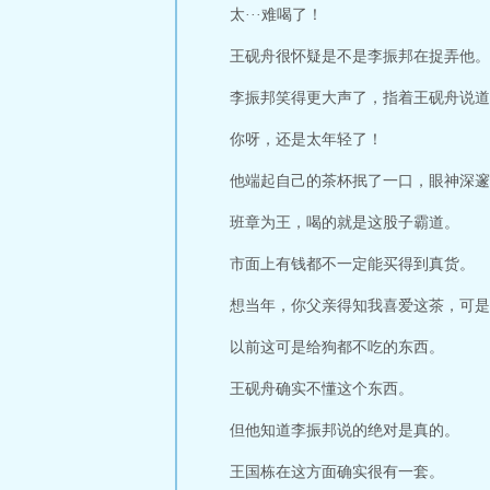
太···难喝了！
王砚舟很怀疑是不是李振邦在捉弄他。
李振邦笑得更大声了，指着王砚舟说道
你呀，还是太年轻了！
他端起自己的茶杯抿了一口，眼神深邃
班章为王，喝的就是这股子霸道。
市面上有钱都不一定能买得到真货。
想当年，你父亲得知我喜爱这茶，可是
以前这可是给狗都不吃的东西。
王砚舟确实不懂这个东西。
但他知道李振邦说的绝对是真的。
王国栋在这方面确实很有一套。