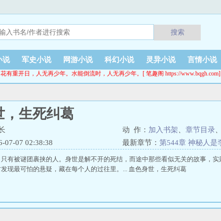
搜索
小说
军史小说
网游小说
科幻小说
灵异小说
言情小说
花有重开日，人无再少年。水能倒流时，人无再少年。[ 笔趣阁 https://www.bqgh.com]
世，生死纠葛
长
动 作：
加入书架
、
章节目录
7-07 02:38:38
最新章节：
第544章 神秘人
，只有被谜团裹挟的人。身世是解不开的死结，而途中那些看似无关的故事，实
发现最可怕的悬疑，藏在每个人的过往里。... 血色身世，生死纠葛