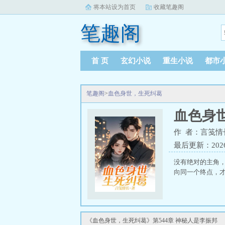
将本站设为首页
收藏笔趣阁
笔趣阁
首 页
玄幻小说
重生小说
都市
笔趣阁
>
血色身世，生死纠葛
血色身
作 者：言笺情
最后更新：2026-0
没有绝对的主角
向同一个终点，才
《血色身世，生死纠葛》第544章 神秘人是李振邦