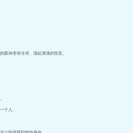
的眼神变得冷冽，涌起满满的恨意。
。
一个人。
这么快就猜到他的身份。