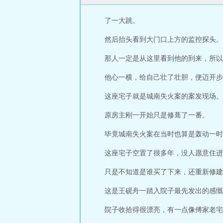
了一大跳。
然后抬头看到大门口上方的监控探头。
那人一定是从这里看到他的到来，所以才·
他心一横，给自己壮了壮胆，便迈开步
这座宅子就是城南失火案的案发现场。
原房主刚一开始只是修葺了一番。
毕竟城南失火案在当时也算是轰动一时
这座宅子空置了很多年，没人愿意住进
只是不知道是谁买了下来，还重新修建
这是王砚舟一踏入院子最先发出的感慨
院子收拾得很漂亮，有一点像傅家老宅