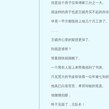
但是这个房子仅有傅家三分之一大。
就这样的房子也是王砚舟买不起的存在
毕竟一平方都抵得上他几个月工资了。
……
王砚舟心里的疑惑更深了。
到底是谁呀？
答案很快就揭晓了。
一个黑衣人迎上来带着他到了书房。
只见宽大的书桌前坐着一位年逾七旬的
他虽已白发苍苍，脊背却挺的笔直。
他微微抬眼，
终于见面了，王队长！