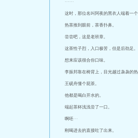
······
这时，那位名叫阿夜的黑衣人端着一个
热茶推到眼前，茶香扑鼻。
尝尝吧，这是老班章。
这茶性子烈，入口极苦，但是后劲足。
想来应该很合你口味。
李振邦靠在椅背上，目光越过袅袅的热
王砚舟懂个屁茶。
他都是喝白开水的。
端起茶杯浅浅尝了一口。
啊呸···
刚喝进去的直接吐了出来。