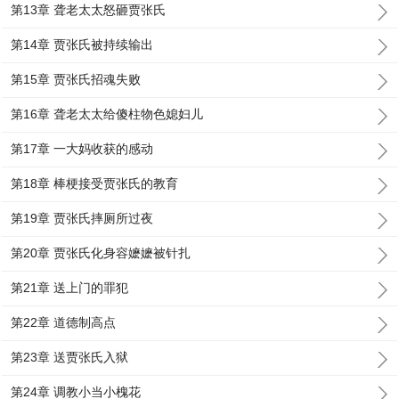
第13章 聋老太太怒砸贾张氏
第14章 贾张氏被持续输出
第15章 贾张氏招魂失败
第16章 聋老太太给傻柱物色媳妇儿
第17章 一大妈收获的感动
第18章 棒梗接受贾张氏的教育
第19章 贾张氏摔厕所过夜
第20章 贾张氏化身容嬷嬷被针扎
第21章 送上门的罪犯
第22章 道德制高点
第23章 送贾张氏入狱
第24章 调教小当小槐花