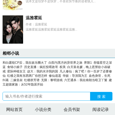
说本文是综穿不是快穿，不喜欢快节奏的读者慎入...
温雅霍延
作者：温雅霍延
温雅霍延温雅霍延霍延温雅霍延温雅...
相邻小说
和白露组CP后，我在娱乐圈火了
白阳与黑月的异世界之旅
界限1
吞噬星空之深
蓝
食锦小娘子
历史直播：疯狂投喂政哥
权美
白天装名媛，晚上惹禁欲小叔破
戒
星际种植女王
赵大：我的水浒我的国
凡人修仙：疯了吧！你一百岁了还要修
仙
红楼之我有东西两厂你想怎样
修仙逍遥
华娱：导演我为王
血色身世，生死
纠葛
二嫁皇叔
红楼群芳谱
无限：黎明游戏
六艺通杀：我在南朝当暗卫丫鬟
建
立超级家族：从52年隐居开始
搜 索
网站首页
小说分类
会员书架
阅读记录