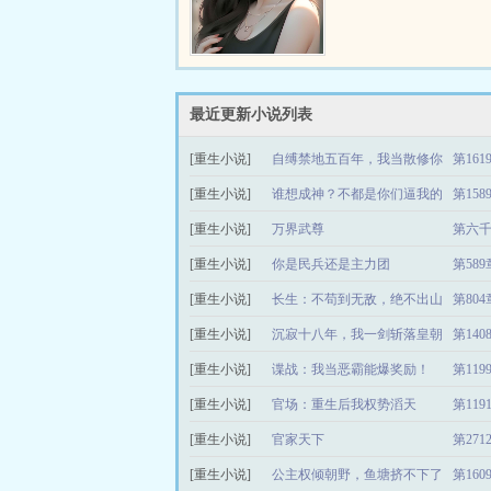
最近更新小说列表
[重生小说]
自缚禁地五百年，我当散修你
第16
[重生小说]
哭啥
谁想成神？不都是你们逼我的
第15
[重生小说]
吗
万界武尊
第六
[重生小说]
你是民兵还是主力团
第58
[重生小说]
长生：不苟到无敌，绝不出山
第80
[重生小说]
沉寂十八年，我一剑斩落皇朝
第14
[重生小说]
老祖
谍战：我当恶霸能爆奖励！
第11
[重生小说]
官场：重生后我权势滔天
第11
[重生小说]
官家天下
第27
[重生小说]
公主权倾朝野，鱼塘挤不下了
第16