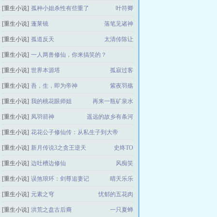
[重生小说]
孤种小姐杀性有些重了
叶符卿
[重生小说]
蓬莱镜
落笔见诸神
[重生小说]
孤道反天
太清传陈让
[重生小说]
一人两兽修仙，你来搞笑的？
[重生小说]
世界本源塔
元宝小傻狗
孤寂过客
[重生小说]
吾，生，即为帝神
紫夜羽殇
[重生小说]
我的桃花眼师姐
再来一瓶矿泉水
[重生小说]
凤羽箭神
遥远的故乡有条河
[重生小说]
花花公子修仙传：从私生子到大帝
[重生小说]
新月传说3之贪王逆天
烈火中永生
史终TO
[重生小说]
边吐槽边修仙
风痴笑
[重生小说]
误煞琅环：剑尊追妻记
晴天乐乐
[重生小说]
元素之穹
忧郁的五花肉
[重生小说]
洪荒之盘古后裔
一只夏蝉