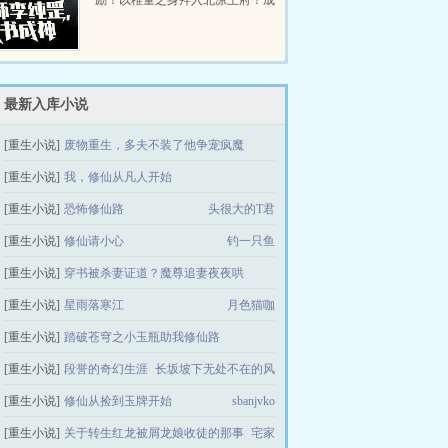
励！以稚童之身拜入北凉王府！成
为了北凉王府最年轻的客卿。桃花
剑神邓泰阿欲要传授剑道？拒绝！
老剑神李...
最新入库小说
[重生小说]
废物重生，多夫不装了他争宠疯魔
[重生小说]
我，修仙从凡人开始
半仙不懒
[重生小说]
恐怖修仙路
爱吃祝寿蛋糕的法魔
头很大的T君
[重生小说]
修仙请小心
钓一只鱼
[重生小说]
穿书被杀妻证道？魔尊追妻夜夜哄
[重生小说]
星雨落寒江
绾霜系月
月色猫咖
[重生小说]
踏破苍穹之小玉瓶助我修仙路
[重生小说]
段誉的奇幻生涯
长坂坡下无处不在的风
除夕月无光
[重生小说]
修仙从捡到玉牌开始
sbanjvko
[重生小说]
关于转生红龙被屑龙娘收徒的那事
宅家