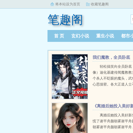
将本站设为首页
收藏笔趣阁
笔趣阁
首 页
玄幻小说
重生小说
都市
我们魔教，全员卧底
轻松搞笑向全员卧底
像）迪化基建传闻魔教教
个杀人不眨眼的魔头，武
心思缜密。各大正道人士
将弟子派到魔教当卧底，
除这个大魔头。可问题是
个卧底啊！...
《离婚后她投入美好
生活,前夫慌了》谢平
离婚后她投入美好新
慌了谢平舟颜朝雾谢平舟
雾
朝雾谢平舟颜朝雾谢平舟..