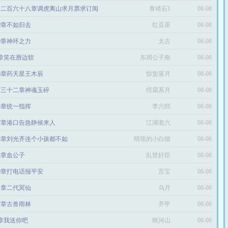
千二百六十八章调虎离山求月票求订阅
青靖石1
08-08
19章不如归去
红豆茶
08-08
00章神环之力
太古
08-08
3章笑在唇边软
东周公子南
08-08
26章药天星王木辰
惊蛰落月
08-08
百三十二章神魂玉碎
绾霜系月
08-08
65章统一指挥
李六郎
08-08
57章港口告急静候来人
江湖老六
08-08
88章刘光齐连个小孩都不如
晴瑶的小白猫
08-08
48章血公子
乱世奸臣
08-08
69章打电话报平安
言宝
08-08
11章二代冥仙
乌月
08-08
67章古兽雨林
齐甲
08-08
5章我送你吧
映河山
08-08