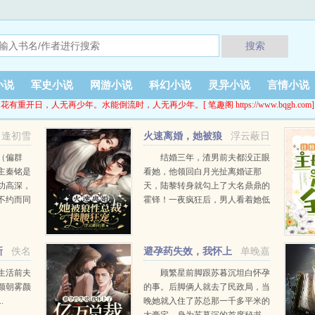
搜索
小说
军史小说
网游小说
科幻小说
灵异小说
言情小说
花有重开日，人无再少年。水能倒流时，人无再少年。[ 笔趣阁 https://www.bqgh.com]
逢初雪
火速离婚，她被狼
浮云蔽日
性总裁搂腰狂宠
（偏群
结婚三年，渣男前夫都没正眼
主秦铭是
看她，他领回白月光扯离婚证那
功高深，
天，陆黎转身就勾上了大名鼎鼎的
不约而同
霍铎！一夜疯狂后，男人看着她低
务必要铲
笑陆小姐，不打算负责？陆黎转身
秦铭也是
不认人，他霍铎怎么会缺女人！本
以为不会再有交集，可被他彻底缠
新
佚名
避孕药失效，我怀上
单晚嘉
上。某...
舟颜朝
了亿万总裁的继承人
生活前夫
顾繁星前脚跟苏暮沉坦白怀孕
颜朝雾颜
的事。后脚俩人就去了民政局，当
.
晚她就入住了苏总那一千多平米的