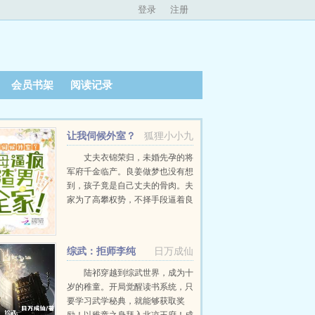
登录
注册
会员书架
阅读记录
让我伺候外室？
狐狸小小九
主母逼疯渣男全家！
丈夫衣锦荣归，未婚先孕的将
军府千金临产。良姜做梦也没有想
到，孩子竟是自己丈夫的骨肉。夫
家为了高攀权势，不择手段逼着良
姜自请下堂。良姜沉默着，打开了
那个尘封已久的传说。凤将归巢，
富甲长...
综武：拒师李纯
日万成仙
罡，读书成神
陆祁穿越到综武世界，成为十
岁的稚童。开局觉醒读书系统，只
要学习武学秘典，就能够获取奖