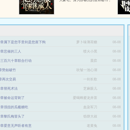
大豪宅。身为苏暮沉的首席秘书，
她可不觉得天底下有免费的午餐
吃。孩子生下后，咱们就离婚，孩
子归我。有难处...
19章属下是您手里剑是您座下狗
萝卜味薄荷糖
08-08
89章悲催的三人
喷火小黑
08-08
千三百六十章联合行动
晨弈
08-08
9章势如破竹
吹皱一池心湖
08-08
4章再次交易
一剑长歌
08-08
08章替死术法
芝麻眼儿
08-08
99章被命运背刺了
爱喝蜂蜜龙井茶
08-08
91章强扭的瓜蘸糖吃
血染军刀
08-08
12章黎氏梅冒头了
馅饼大叔
08-08
09章爱意无声听者有意
老黄兔
08-08