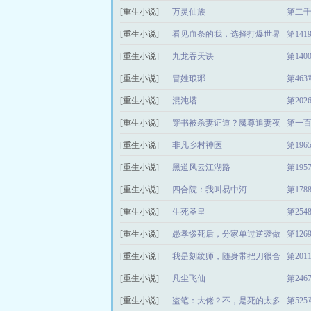
[重生小说]
万灵仙族
第二
[重生小说]
看见血条的我，选择打爆世界
第14
[重生小说]
九龙吞天诀
第14
[重生小说]
冒姓琅琊
第46
[重生小说]
混沌塔
第20
[重生小说]
穿书被杀妻证道？魔尊追妻夜
第一
[重生小说]
夜哄
非凡乡村神医
第19
[重生小说]
黑道风云江湖路
第19
[重生小说]
四合院：我叫易中河
第17
[重生小说]
生死圣皇
第25
[重生小说]
愚孝惨死后，分家单过逆袭做
第12
[重生小说]
富翁
我是刻纹师，随身带把刀很合
第20
[重生小说]
理吧
凡尘飞仙
第24
[重生小说]
盗笔：大佬？不，是死的太多
第52