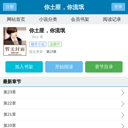
你土匪，你流氓
注册
登录
网站首页
小说分类
会员书架
阅读记录
你土匪，你流氓
fkcjy 著
都市小说
连载中
最近更新：
第23章
更新时间：
2026-07-07 04:58:49
加入书架
开始阅读
章节目录
最新章节
第23章
第22章
第21章
第20章