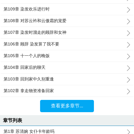
第109章 染发欢乐进行时
第108章 对苏云衿和云傲霜的宠爱
第107章 染发时溜走的顾辞和女神
第106章 顾辞 染发算了我不要
第105章 十一个人的晚饭
第104章 回家后的聊天
第103章 回到家中久别重逢
第102章 拿走物资准备回家
查看更多章节...
章节列表
第1章 苏清婉 女仆卡年龄吗