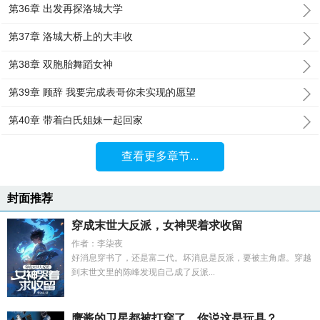
第36章 出发再探洛城大学
第37章 洛城大桥上的大丰收
第38章 双胞胎舞蹈女神
第39章 顾辞 我要完成表哥你未实现的愿望
第40章 带着白氏姐妹一起回家
查看更多章节...
封面推荐
穿成末世大反派，女神哭着求收留
作者：李柒夜
好消息穿书了，还是富二代。坏消息是反派，要被主角虐。穿越
到末世文里的陈峰发现自己成了反派...
鹰酱的卫星都被打穿了，你说这是玩具？