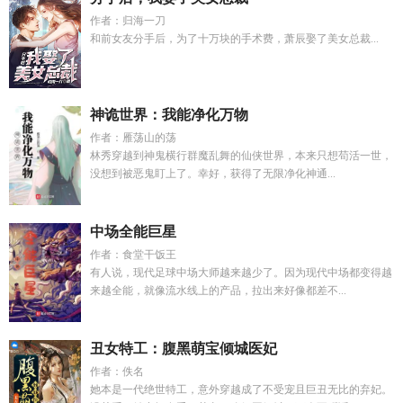
作者：归海一刀
和前女友分手后，为了十万块的手术费，萧辰娶了美女总裁...
神诡世界：我能净化万物
作者：雁荡山的荡
林秀穿越到神鬼横行群魔乱舞的仙侠世界，本来只想苟活一世，
没想到被恶鬼盯上了。幸好，获得了无限净化神通...
中场全能巨星
作者：食堂干饭王
有人说，现代足球中场大师越来越少了。因为现代中场都变得越
来越全能，就像流水线上的产品，拉出来好像都差不...
丑女特工：腹黑萌宝倾城医妃
作者：佚名
她本是一代绝世特工，意外穿越成了不受宠且巨丑无比的弃妃。