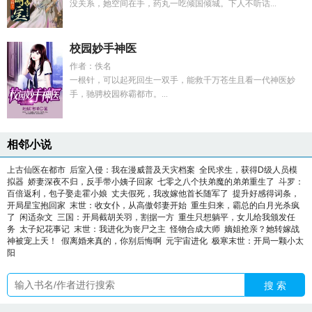
没关系，她空间在手，药丸一吃倾国倾城。下人不听话...
校园妙手神医
作者：佚名
一根针，可以起死回生一双手，能救千万苍生且看一代神医妙
手，驰骋校园称霸都市。...
相邻小说
上古仙医在都市
后室入侵：我在漫威普及天灾档案
全民求生，获得D级人员模
拟器
娇妻深夜不归，反手带小姨子回家
七零之八个扶弟魔的弟弟重生了
斗罗：
百倍返利，包子娶走霍小娘
丈夫假死，我改嫁他首长随军了
提升好感得词条，
开局星宝抱回家
末世：收女仆，从高傲邻妻开始
重生归来，霸总的白月光杀疯
了
闲适杂文
三国：开局截胡关羽，割据一方
重生只想躺平，女儿给我颁发任
务
太子妃花事记
末世：我进化为丧尸之主
怪物合成大师
嫡姐抢亲？她转嫁战
神被宠上天！
假离婚来真的，你别后悔啊
元宇宙进化
极寒末世：开局一颗小太
阳
搜 索