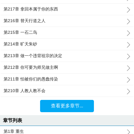
第217章 拿回本属于你的东西
第216章 替天行道之人
第215章 一石二鸟
第214章 旷天朱砂
第213章 做一个违背祖宗的决定
第212章 你可要为师兄做主啊
第211章 怕被你们的愚蠢传染
第210章 人教人教不会
查看更多章节...
章节列表
第1章 重生