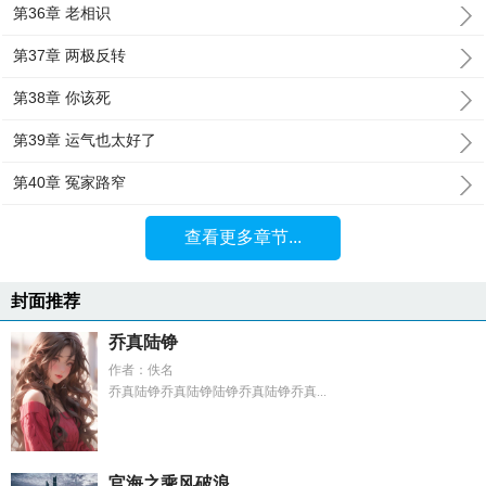
第36章 老相识
第37章 两极反转
第38章 你该死
第39章 运气也太好了
第40章 冤家路窄
查看更多章节...
封面推荐
乔真陆铮
作者：佚名
乔真陆铮乔真陆铮陆铮乔真陆铮乔真...
官海之乘风破浪