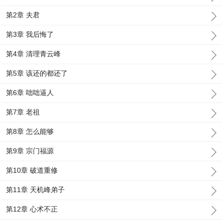
第2章 夫君
第3章 我后悔了
第4章 清理青云峰
第5章 该还的都还了
第6章 咄咄逼人
第7章 老祖
第8章 怎么能够
第9章 宗门福源
第10章 破道重修
第11章 天机峰弟子
第12章 心术不正