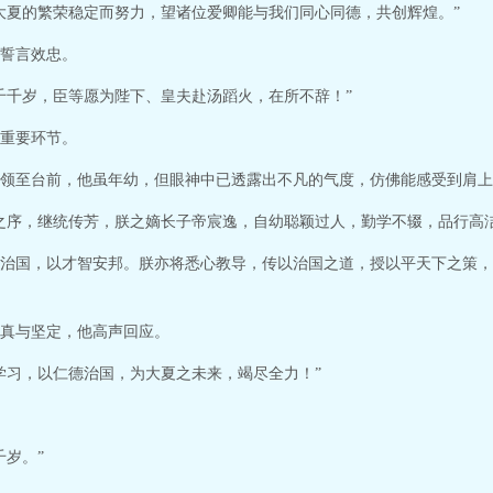
大夏的繁荣稳定而努力，望诸位爱卿能与我们同心同德，共创辉煌。”
誓言效忠。
千千岁，臣等愿为陛下、皇夫赴汤蹈火，在所不辞！”
重要环节。
领至台前，他虽年幼，但眼神中已透露出不凡的气度，仿佛能感受到肩上
之序，继统传芳，朕之嫡长子帝宸逸，自幼聪颖过人，勤学不辍，品行高
治国，以才智安邦。朕亦将悉心教导，传以治国之道，授以平天下之策，
真与坚定，他高声回应。
学习，以仁德治国，为大夏之未来，竭尽全力！”
千岁。”