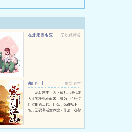
在北宋当名医
爱吃咸蛋黄
...
寒门江山
推拿医生
武朝末年，天下纷乱。现代农
大研究生魂穿而来，成为一个家徒
四壁的农三代。什么，饭都吃不
饱，还要养活童养媳？什么，税都
交不起，还要服徭役？什么，匪都
剿不完，异族还要来捣乱？你们都
别逼我，逼急了要你们好看！本书