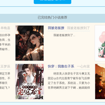
已完结热门小说推荐
单晚嘉
我被老板撩
我被老板撩到了
到了
坦白怀孕
我被老板撩到了...
政局，当
多平米的
席秘书，
的午餐
离婚，孩
红豆梦辰
快穿：我靠生子系
一心向富
统宠冠后宫
绑定万界
绝世美人快穿生子宫斗爽文无
悟性。不
固定cp古代位面青宁被车创飞后绑
界聊天
定了生子系统。系统说，只要为小
接起飞？
世界绝嗣男主诞下子嗣，她就能得
，聊天群
到数不尽的钱和永生。青宁还有这
前，突破
么好的事？绑定！故事一侯府少...
万...