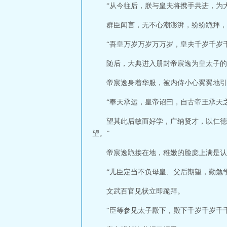
“从今往后，朕与皇夫将携手共进，为
群臣闻言，无不心潮澎湃，纷纷跪拜，
“吾皇万岁万岁万万岁，皇夫千岁千岁
随后，大典进入册封帝宸逸为皇太子的
帝宸逸身着华服，被内侍小心翼翼地引
“奉天承运，皇帝诏曰，自古帝王承天
望其此后敏而好学，广纳贤才，以仁德
望。”
帝宸逸跪接在地，稚嫩的脸庞上满是认
“儿臣定当不负母皇、父后期望，勤勉
文武百官见状立即跪拜。
“臣等参见太子殿下，殿下千岁千岁千