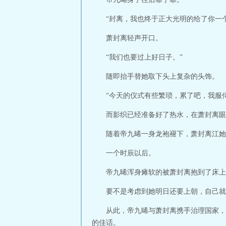
“封离，我也终于正大光明的给了你一
萧封离轻声开口。
“我们也要过上好日子。”
随即抬手替她取下头上复杂的头饰。
“今天的仪式有些繁琐，累了吧，我服
而影织已经准备好了热水，在萧封离眼
随着帝九晞一身龙袍褪下，萧封离江她
一个时辰以后。
帝九晞浑身瘫软的被萧封离抱到了床上
要不是考虑到她明日还要上朝，自己就
从此，帝九晞与萧封离携手治理国家，
的佳话。