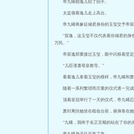
帝九晞朝逸儿招了招手。
太监领着逸儿走上高台。
帝九晞将象征储君身份的玉玺交予帝宸
“宸逸，这玉玺不仅代表着你储君的身
万民。”
帝宸逸郑重接过玉玺，眼中闪烁着坚定
“儿臣谨遵母皇教导。”
看着逸儿拿着玉玺的模样，帝九晞和萧
随着一系列繁琐而庄重的仪式逐一完成
顶着皇冠举行了一天的仪式，帝九晞忍
萧封离扶她坐在梳妆台前，俯身靠在她
“九晞，我终于名正言顺的站在了你的
帝九晞身子往后靠了靠。