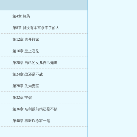
第4章 解药
第8章 就没有本宫杀不了的人
第12章 离开顾家
第16章 皇上召见
第20章 自己的女儿自己知道
第24章 战还是不战
第28章 先为妾室
第32章 宁嫔
第36章 名利跟前捐还是不捐
第40章 再敲诈徐家一笔