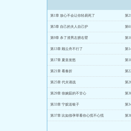
第1章 放心不会让你轻易死了
第2
第5章 自己的夫人自己护
第
第9章 杀了渣男左膀右臂
第1
第13章 顾云舟不行了
第1
第17章 夏皇发怒
第1
第21章 看奏折
第2
第25章 代夫请战
第2
第29章 徐婉茹的不甘心
第3
第33章 宁嫔送银子
第3
第37章 比如假孕草看你心慌不心慌
第