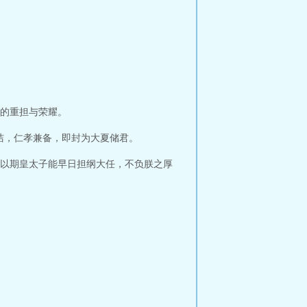
的重担与荣耀。
洁，仁孝兼备，即封为大夏储君。
以期皇太子能早日担纲大任，不负朕之厚