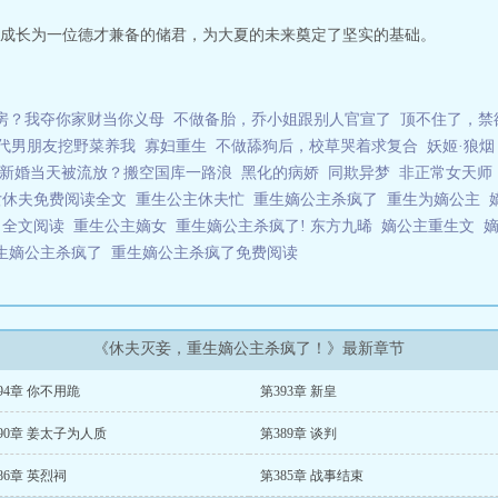
成长为一位德才兼备的储君，为大夏的未来奠定了坚实的基础。
房？我夺你家财当你义母
不做备胎，乔小姐跟别人官宣了
顶不住了，禁
代男朋友挖野菜养我
寡妇重生
不做舔狗后，校草哭着求复合
妖姬·狼烟
新婚当天被流放？搬空国库一路浪
黑化的病娇
同欺异梦
非正常女天师
女休夫免费阅读全文
重生公主休夫忙
重生嫡公主杀疯了
重生为嫡公主
了全文阅读
重生公主嫡女
重生嫡公主杀疯了! 东方九晞
嫡公主重生文
生嫡公主杀疯了
重生嫡公主杀疯了免费阅读
《休夫灭妾，重生嫡公主杀疯了！》最新章节
94章 你不用跪
第393章 新皇
90章 姜太子为人质
第389章 谈判
86章 英烈祠
第385章 战事结束