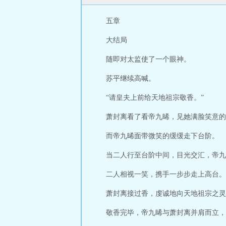
五章
大结局
随即对太监使了一个眼神。
苏平继续高喊。
“请皇夫上前给天地祖宗敬香。”
萧封离看了看帝九晞，见她满脸笑意的
而帝九晞面带微笑的缓缓走下台阶。
当二人行至台阶中间，目光交汇，帝九
二人相视一笑，携手一步步走上高台。
萧封离接过香，虔诚地向天地祖宗之灵
敬香完毕，帝九晞与萧封离并肩而立，