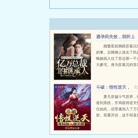
避孕药失效，我怀上
了亿万总裁的继承人
顾繁星前脚跟苏暮沉
的事。后脚俩人就去了民
晚她就入住了苏总那一千
大豪宅。身为苏暮沉的首
她可不觉得天底下有免费
吃。孩子生下后，咱们就
子归我。有难处...
斗破：悟性逆天，
开局加入聊天群
萧凡穿越斗气世界，
签到系统，开局获得逆天
仅如此，还受邀加入了万
群。双重开挂，这不得直
萧凡在斗气世界稳重发育
世界重拳出击，在萧炎之
斗帝境界，雷帝之名响彻诸天