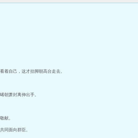
看着自己，这才抬脚朝高台走去。
晞朝萧封离伸出手。
敬献。
共同面向群臣。