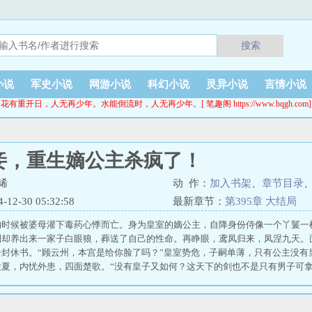
搜索
小说
军史小说
网游小说
科幻小说
灵异小说
言情小说
花有重开日，人无再少年。水能倒流时，人无再少年。[ 笔趣阁 https://www.bqgh.com]
妾，重生嫡公主杀疯了！
晞
动 作：
加入书架
、
章节目录
2-30 05:32:58
最新章节：
第395章 大结局
的时候被婆母灌下毒药心悸而亡。身为皇室的嫡公主，自降身份侍像一个丫鬟一
到却养出来一家子白眼狼，葬送了自己的性命。再睁眼，鸢凤归来，凤涅九天。
一封休书。“顾云州，本宫是给你脸了吗？”皇室势危，子嗣单薄，只有公主没有
大夏，内忧外患，四面楚歌。“没有皇子又如何？这天下的剑也不是只有男子可
帝家的公主也能撑起一片天，执掌天下。”自此帝九晞一把青龙剑，对外上阵杀
在帝九晞一心治理大夏时，传言中铁面无私手段毒辣的煞神龙影阁统领萧封离却
人查案亦能哄得自己心跳加速的萧封离还有更为尊贵的身份………… 休夫灭妾