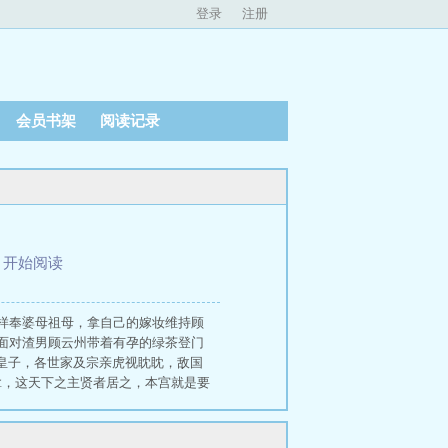
登录
注册
会员书架
阅读记录
、
开始阅读
样奉婆母祖母，拿自己的嫁妆维持顾
面对渣男顾云州带着有孕的绿茶登门
皇子，各世家及宗亲虎视眈眈，敌国
拿，这天下之主贤者居之，本宫就是要
敌，稳固江山，对内斩尽贪官污吏清肃
一直往自己身边凑。后来，帝九晞才
，重生嫡公主杀疯了！