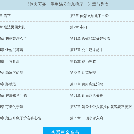
《休夫灭妾，重生嫡公主杀疯了！》章节列表
章 跪下
第3章 你怎么如此不自爱
6章 给渣男回大礼一
第7章 审问
0章 我这是怎么了
第11章 给你脸就好好收着
4章 让他们等着
第15章 公主还未起来
8章 下旨和离
第19章 参与朝政
2章 顾家的幻想
第23章 朝堂争辩
6章 那就战
第27章 萧封离送消息
0章 解决粮草问题
第31章 让后宫也募捐
4章 可爱的宁嫔
第35章 嫡公主带头募捐你就说要不要跟
38章 顾云舟急于护妾妾心慌
第39章 一顶小轿入府
查看更多章节...