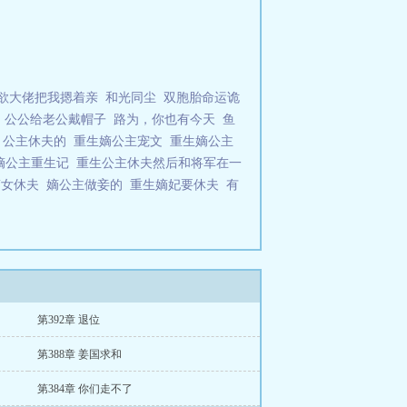
欲大佬把我摁着亲
和光同尘
双胞胎命运诡
公公给老公戴帽子
路为，你也有今天
鱼
公主休夫的
重生嫡公主宠文
重生嫡公主
嫡公主重生记
重生公主休夫然后和将军在一
嫡女休夫
嫡公主做妾的
重生嫡妃要休夫
有
第392章 退位
第388章 姜国求和
第384章 你们走不了