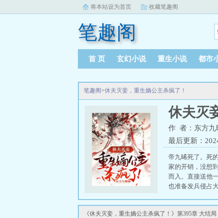
将本站设为首页
收藏笔趣阁
笔趣阁
首 页
玄幻小说
重生小说
都市
笔趣阁
>
休夫灭妾，重生嫡公主杀疯了！
休夫灭
作 者：东方九
最后更新：2024-1
帝九晞死了。死
家的开销，没想
而入。直接送他
也准备发兵侵占
这天下人看看，
朝纲正律法。就
《休夫灭妾，重生嫡公主杀疯了！》第395章 大结局
知道，那个能杀