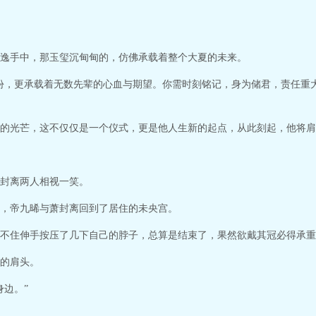
逸手中，那玉玺沉甸甸的，仿佛承载着整个大夏的未来。
份，更承载着无数先辈的心血与期望。你需时刻铭记，身为储君，责任重
的光芒，这不仅仅是一个仪式，更是他人生新的起点，从此刻起，他将肩
封离两人相视一笑。
，帝九晞与萧封离回到了居住的未央宫。
不住伸手按压了几下自己的脖子，总算是结束了，果然欲戴其冠必得承重
的肩头。
身边。”