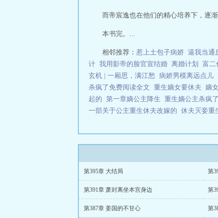
而帝宸逸也在他们的精心培养下，逐渐
本书完。...
相邻推荐：
惹上土包子病娇
逼我当通
计
我用影帝的脸官宣结婚
离婚计划
富二
玄机 | 一厢思，满江愁
病娇男模离远点儿
杀疯了免费阅读全文
重生嫡女要休夫
嫡
起的
第一章嫡公主降生
重生嫡公主杀疯
一部关于公主重生休夫改嫁的
休夫灭妾重
第395章 大结局
第3
第391章 萧封离坐本宫身边
第3
第387章 姜国的不甘心
第3