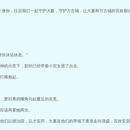
个身份，往后我们一起守护大夏，守护万古城，让大夏和万古城的百姓都过
侍你沐浴休息。”
神的示意下，影织已经带着小宫女退了出去。
打横抱起。
，萧封离的嘴角勾起餍足的笑意。
应该再要她两次。
他们以德治国，以才安邦，大夏在他们的带领下逐渐走向强盛，百姓安居