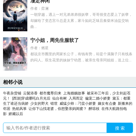
凄定神闲
作者：弈澜
一朝穿越，遇上一对兄弟弟弟很妖孽，哥哥很变态爱上了妖孽，
却嫁给了变态宫斗总是太累，家斗如此乏味且奏柴米油盐交响
曲...
宁小姐，周先生服软了
作者：燃星
都说京市圈里的周家长公子，有钱有势，却是个满脑子只有线条
的闷人。双生花里的妹妹宁幼恩，被亲生母亲同姐姐，送上位...
相邻小说
午夜杂货铺
云鬓添香
都市魔尊归来
上海婚姻故事
被采补三年后，少主剑起苍
元！
[西游]穿成哪吒白月光后
仙台有树
入局而定
偏宠二婚小娇妻
黛玉：都重
生了谁还当病娇
少女的野犬
错世
威猛少帅：刁蛮小娇妻
嫡女有点傻
新搬来的
邻居
热焰风筝
让你下山找老婆，你想娶亲妈闺蜜？
醉琼枝
在伟大航路拍电
影
娇藏以后
搜 索