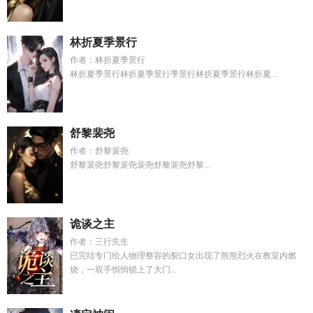
林折夏季景行
作者：林折夏季景行
林折夏季景行林折夏季景行季景行林折夏季景行林折夏...
舒黎裴尧
作者：舒黎裴尧
舒黎裴尧舒黎裴尧裴尧舒黎裴尧舒黎...
诡谈之主
作者：三行先生
已完结专门给人物理整容的裂口女出现了熊熊烈火在教室内燃
烧，一双手悄悄锁上了大门...