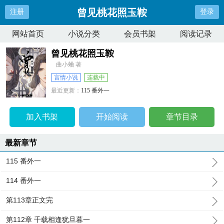
曾见桃花照玉鞍
注册
登录
网站首页
小说分类
会员书架
阅读记录
曾见桃花照玉鞍
曲小蛐 著
言情小说
连载中
最近更新：
115 番外一
更新时间：
2024-08-28 15:52:15
加入书架
开始阅读
章节目录
最新章节
115 番外一
114 番外一
第113章正文完
第112章 千载相逢犹旦暮一