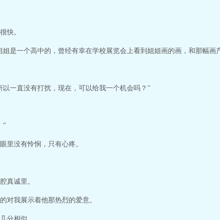
很快。
姐姐是一个高中的，曾经有幸在学校展览会上看到姐姐画的画，和那幅画产
所以一直没有打扰，现在，可以给我一个机会吗？”
”
眼里没有怜悯，只有心疼。
腔真诚里。
的对我展示着他那热烈的爱意。
几分相似。