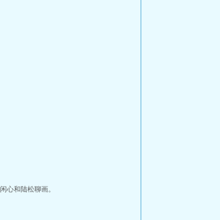
闲心和陆松聊画。