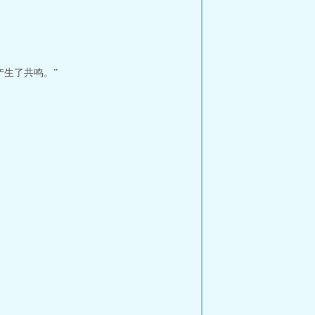
生了共鸣。”