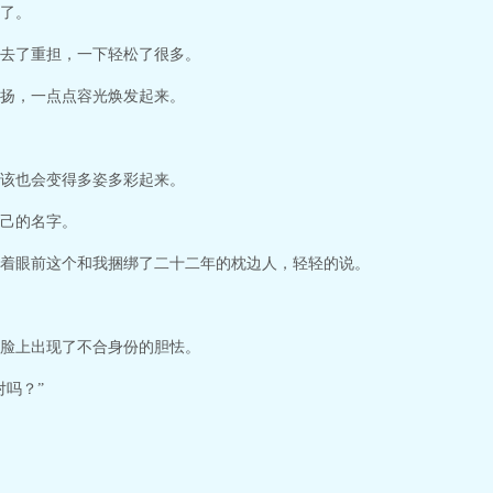
了。
去了重担，一下轻松了很多。
扬，一点点容光焕发起来。
该也会变得多姿多彩起来。
己的名字。
着眼前这个和我捆绑了二十二年的枕边人，轻轻的说。
脸上出现了不合身份的胆怯。
对吗？”