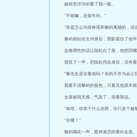
她得意洋洋的看了我一眼。
“不错嘛，还挺年轻。”
“你是怎么勾得林瑶和黎屿离婚的，说
黎屿就站在女伴身后，阴影遮住了他半
这侮辱性的话让陆松白了脸，他想回嘴
我笑了一声，把陆松挡在身后，没有看
“黎先生是在看戏吗？你的不作为会让
我看不清黎屿的脸色，只看见他原本摇
女孩被我无视，气急了，指着我说。
“林瑶，你算个什么东西，你只是个被
“住嘴！”
黎屿喝叱一声，眼神凌厉的看向女孩。