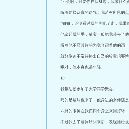
“不会啊，只要你在我身边，我做什么
听着陆松认真的语气，我若有所思的点
“姐姐，还没看过我的画吧？走，我带
他牵起我的手，献宝一般把我带去了他
听着他不厌其烦的为我介绍着他的画，
就好像迫不及待捧出自己的珍宝想要博
哦对，他本身也很年轻。
10
我带陆松参加了大学同学聚会。
巧的是黎屿也来了，他身边的女伴还是
八卦的眼神在我们四个身上来回打转，
不过我去了趟厕所回来后，发现陆松被