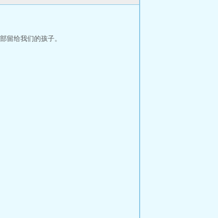
部留给我们的孩子。