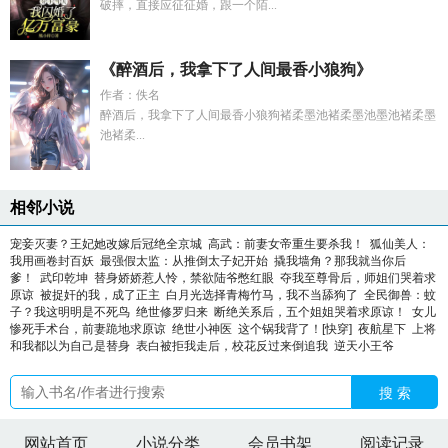
破摔，直接应征征婚，跟一个陌...
《醉酒后，我拿下了人间最香小狼狗》
作者：佚名
醉酒后，我拿下了人间最香小狼狗褚柔墨池褚柔墨池墨池褚柔墨
池褚柔...
相邻小说
宠妾灭妻？王妃她改嫁后冠绝全京城
高武：前妻女帝重生要杀我！
狐仙美人：
我用画卷封百妖
最强假太监：从推倒太子妃开始
撬我墙角？那我就当你后
爹！
武印乾坤
替身娇娇惹人怜，禁欲陆爷憋红眼
夺我至尊骨后，师姐们哭着求
原谅
被捉奸的我，成了正主
白月光选择青梅竹马，我不当舔狗了
全民御兽：蚊
子？我这明明是不死鸟
绝世修罗归来
断绝关系后，五个姐姐哭着求原谅！
女儿
惨死手术台，前妻跪地求原谅
绝世小神医
这个锅我背了！[快穿]
夜航星下
上将
和我都以为自己是替身
表白被拒我走后，校花反过来倒追我
逆天小王爷
搜 索
网站首页
小说分类
会员书架
阅读记录