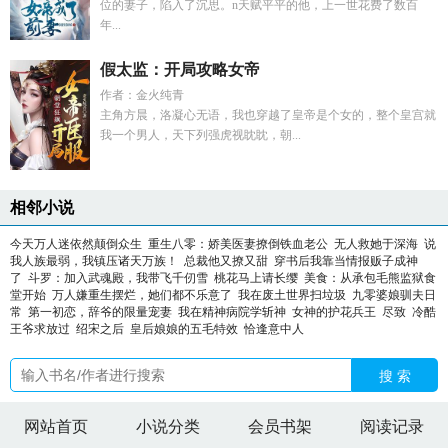
位的妻子，陷入了沉思。n天赋平平的他，上一世花费了数百
年...
假太监：开局攻略女帝
作者：金火纯青
主角方晨，洛凝心无语，我也穿越了皇帝是个女的，整个皇宫就
我一个男人，天下列强虎视眈眈，朝...
相邻小说
今天万人迷依然颠倒众生
重生八零：娇美医妻撩倒铁血老公
无人救她于深海
说
我人族最弱，我镇压诸天万族！
总裁他又撩又甜
穿书后我靠当情报贩子成神
了
斗罗：加入武魂殿，我带飞千仞雪
桃花马上请长缨
美食：从承包毛熊监狱食
堂开始
万人嫌重生摆烂，她们都不乐意了
我在废土世界扫垃圾
九零婆娘驯夫日
常
第一初恋，辞爷的限量宠妻
我在精神病院学斩神
女神的护花兵王
尽致
冷酷
王爷求放过
绍宋之后
皇后娘娘的五毛特效
恰逢意中人
搜 索
网站首页
小说分类
会员书架
阅读记录