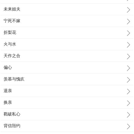
未来姐夫
宁死不嫁
折梨花
火与水
天作之合
偏心
羡慕与愧疚
退亲
换亲
戳破私心
背信毁约