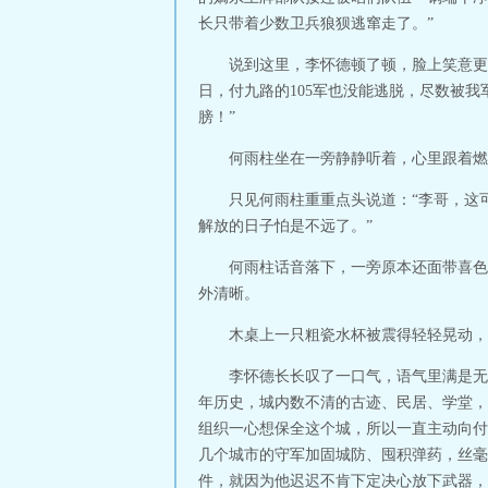
长只带着少数卫兵狼狈逃窜走了。”
说到这里，李怀德顿了顿，脸上笑意更
日，付九路的105军也没能逃脱，尽数被
膀！”
何雨柱坐在一旁静静听着，心里跟着燃
只见何雨柱重重点头说道：“李哥，这
解放的日子怕是不远了。”
何雨柱话音落下，一旁原本还面带喜色
外清晰。
木桌上一只粗瓷水杯被震得轻轻晃动，
李怀德长长叹了一口气，语气里满是无
年历史，城内数不清的古迹、民居、学堂，
组织一心想保全这个城，所以一直主动向付
几个城市的守军加固城防、囤积弹药，丝毫
件，就因为他迟迟不肯下定决心放下武器，