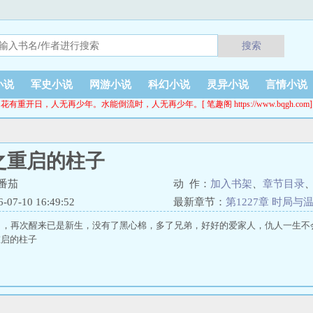
搜索
小说
军史小说
网游小说
科幻小说
灵异小说
言情小说
花有重开日，人无再少年。水能倒流时，人无再少年。[ 笔趣阁 https://www.bqgh.com]
之重启的柱子
番茄
动 作：
加入书架
、
章节目录
7-10 16:49:52
最新章节：
第1227章 时局与
了，再次醒来已是新生，没有了黑心棉，多了兄弟，好好的爱家人，仇人一生不
之重启的柱子