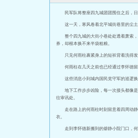
民军队将整座四九城团团围住之后，日
这一天，寒风卷着北平城街巷里的尘土
整个四九城的大街小巷处处透着萧索，
券，却根本换不来半袋粗粮。
只见何雨柱裹紧身上的短袄背着洗得发
何雨柱在几天之前也已经通过李怀德留
这些消息小到城内国民党守军的巡逻换
地下工作步步凶险，每一次接头都像是
往审讯处。
走在路上的何雨柱时刻留意着四周动静
衣。
走到李怀德新搬到的僻静小院门口，何