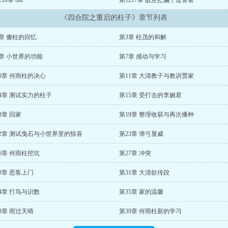
18章 biu
第1217章 故意把骗子送警署
《四合院之重启的柱子》章节列表
章 傻柱的回忆
第3章 柱茂的和解
章 小世界的功能
第7章 感动与学习
0章 何雨柱的决心
第11章 大清教子与教训贾家
4章 测试实力的柱子
第15章 受打击的李婉君
8章 回家
第19章 整理收获与再次播种
22章 测试曳石与小世界里的惊喜
第23章 弹弓显威
6章 何雨柱挖坑
第27章 冲突
0章 恶客上门
第31章 大清欲传跤
4章 打鸟与识数
第35章 家的温馨
8章 雨过天晴
第39章 何雨柱新的学习