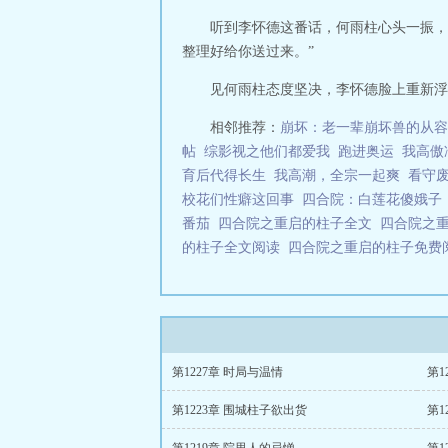
听到李怀德这番话，何雨柱心头一振，
整理好给你送过来。”
见何雨柱态度坚决，李怀德脸上重新浮起
相邻推荐：
崩坏：老一辈崩坏兽的从容
帖
综影视之他们都爱我
跑进奥运
我高傲
育后代得长生
我高潮，全宗一起爽
看守
校花们性癖这回事
四合院：白莲花傻娥子
番茄
四合院之重启的柱子全文
四合院之重
的柱子全文阅读
四合院之重启的柱子免
第1227章 时局与温情
第1
第1223章 围城柱子欲出货
第1