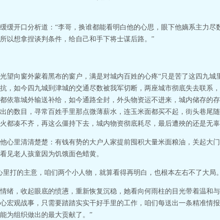
缓缓开口分析道：“李哥，换谁都能看明白他的心思，眼下他嫡系主力尽
所以想拿捏谈判条件，给自己和手下将士谋后路。”
光望向窗外蒙着黑布的窗户，满是对城内百姓的心疼“只是苦了这四九城
抗，如今四九城到津城的交通尽数被我军切断，两座城市彻底失去联系，
都依靠城外输送补给，如今通路全封，外头物资运不进来，城内储存的存
出的数目，寻常百姓手里那点微薄薪水，连玉米面都买不起，街头巷尾随
火都凑不齐，再这么僵持下去，城内物资彻底耗尽，最后遭殃的还是无辜
他心里清清楚楚：有钱有势的大户人家提前囤积大量米面粮油，关起大门
看见老人孩童因为饥饿面色蜡黄。
心里打的主意，咱们两个小人物，就算看得再明白，也根本左右不了大局
情绪，收起眼底的愤懑，重新恢复沉稳，她看向何雨柱的目光带着温和与
心宏观战事，只需要踏踏实实干好手里的工作，咱们每送出一条精准情报
能为组织做出的最大贡献了。”