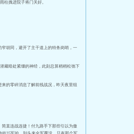
雨柱拽进院子将门关好。
的窄胡同，避开了主干道上的特务岗哨，一
潜藏暗处紧绷的神经，此刻总算稍稍松弛下
进来的零碎消息了解前线战况，昨天夜里组
，简直连战连捷！付九路手下那些引以为傲
他的35军的，到头来全军覆没，只有那个军