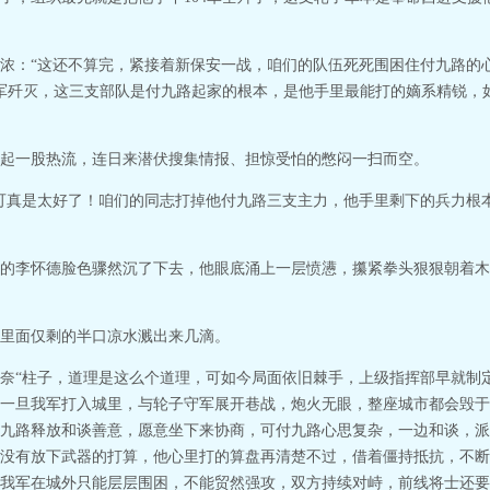
浓：“这还不算完，紧接着新保安一战，咱们的队伍死死围困住付九路的心
我军歼灭，这三支部队是付九路起家的根本，是他手里最能打的嫡系精锐，
起一股热流，连日来潜伏搜集情报、担惊受怕的憋闷一扫而空。
可真是太好了！咱们的同志打掉他付九路三支主力，他手里剩下的兵力根
的李怀德脸色骤然沉了下去，他眼底涌上一层愤懑，攥紧拳头狠狠朝着木
里面仅剩的半口凉水溅出来几滴。
奈“柱子，道理是这么个道理，可如今局面依旧棘手，上级指挥部早就制
一旦我军打入城里，与轮子守军展开巷战，炮火无眼，整座城市都会毁于
九路释放和谈善意，愿意坐下来协商，可付九路心思复杂，一边和谈，派
没有放下武器的打算，他心里打的算盘再清楚不过，借着僵持抵抗，不断
我军在城外只能层层围困，不能贸然强攻，双方持续对峙，前线将士还要