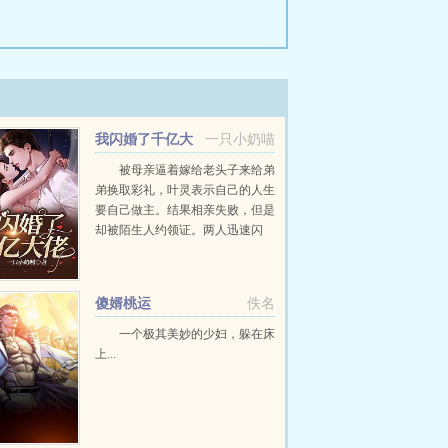
我闪婚了千亿大
一只小奶喵
佬
被母亲逼着嫁给老头子来给弟
弟换取彩礼，叶灵表示自己的人生
要自己做主。结果相亲失败，但是
却被陌生人约领证。两人迅速闪
婚，本想着的是协议结婚，互不打
扰，却不想婚后那人给她做饭，哄
她睡觉，还逼着她叫老公。老婆～
傻婿桃运
佚名
我想要亲亲～老...
一个极其美妙的少妇，躲在床
上...