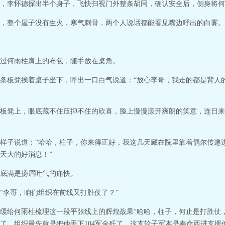
，李怀德探出半个身子，飞快扫视门外整条胡同，确认安全后，侧身将何
，整个屋子没有生火，寒气刺骨，两个人说话都能看见嘴边呼出的白雾。
过何雨柱肩上的布包，随手放在桌角。
条板凳挨着桌子坐下，呼出一口白气说道：“放心李哥，我走的都是背人
板凳上，眼底藏不住压抑不住的欣喜，脸上慢慢漾开爽朗的笑意，连日来
样子说道：“哈哈，柱子，你来得正好，我这几天藏在院里靠着偶尔传递
天大的好消息！”
底满是扬眉吐气的痛快。
“李哥，咱们组织在前线又打胜仗了？”
缓给何雨柱梳理这一段平张线上的辉煌战果“哈哈，柱子，何止是打胜仗
了，组织最先就是把他手下104军全歼了，这支轮子军本是奉命西进支援