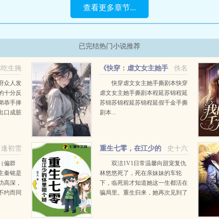
查看更多章节...
已完结热门小说推荐
喵吃生腌
《快穿：虐文女主她手
佚名
撕剧本》程延苏锦
府众人发
快穿虐文女主她手撕剧本快穿
的十分反
虐文女主她手撕剧本程延苏锦程延
弟恭手捧
苏锦苏锦程延苏锦程延假千金手撕
出口成脏
剧本...
姑娘。而
唯...
逢初雪
重生七零，在江少的
史十六
怀里撒个娇
（偏群
双洁1V1日常温馨向甜宠复仇
主秦铭是
林悠悠死了，死在亲妹妹的车轮
功高深，
下，临死前才知道她这一生都活在
不约而同
骗局里。重生归来，她再次见到了
务必要铲
上辈子逍遥到老的仇人，无缘相见
秦铭也是
的父母，孤独终老的爱人还好，还