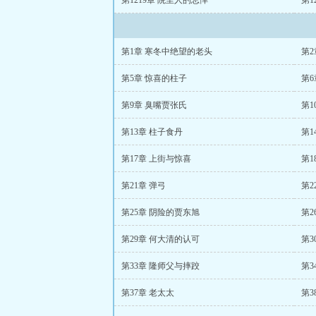
第1219章 院里人的忌惮
第12
第1章 寒冬中绝望的老头
第2
第5章 惊喜的柱子
第6
第9章 臭嘴贾张氏
第1
第13章 柱子食丹
第1
第17章 上街与惊喜
第1
第21章 弹弓
第
第25章 阴险的贾东旭
第2
第29章 何大清的认可
第3
第33章 隆师父与摔跤
第3
第37章 老太太
第3