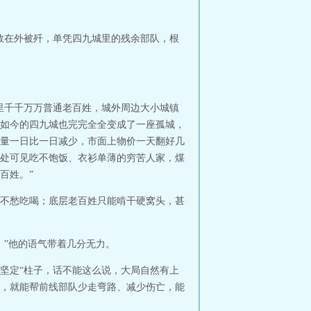
数在外被歼，单凭四九城里的残余部队，根
里千千万万普通老百姓，城外周边大小城镇
如今的四九城也完完全全变成了一座孤城，
量一日比一日减少，市面上物价一天翻好几
处可见吃不饱饭、衣衫单薄的穷苦人家，煤
百姓。”
不愁吃喝；底层老百姓只能啃干硬窝头，甚
。”他的语气带着几分无力。
坚定“柱子，话不能这么说，大局自然有上
，就能帮前线部队少走弯路、减少伤亡，能