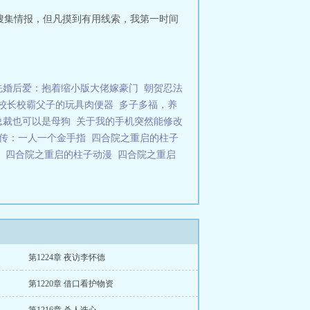
搜集情报，但凡摸到有用线索，我第一时间
先婚后爱：抱着缩小版大佬嫁豪门
朝贺忍法
校长校霸父子的玩具肉便器
多子多福，养
总裁也可以是母狗
关于我的手机突然能修改
传：一人一个金手指
四合院之重启的柱子
费
四合院之重启的柱子动漫
四合院之重启
第1224章 夜访李怀德
第1220章 借口看护物资