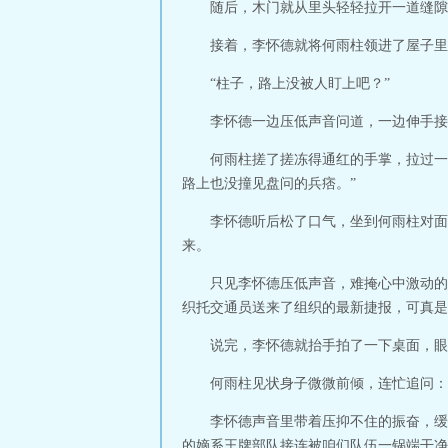
随后，木门就从里头轻轻拉开一道缝隙
接着，李怀德就将何雨柱领进了屋子里
“柱子，路上没被人盯上吧？”
李怀德一边压低声音问道，一边伸手接
何雨柱搓了搓冻得通红的手掌，拉过一
路上也没撞见盘问的兵痞。”
李怀德听后松了口气，坐到何雨柱对面
来。
只见李怀德压低声音，难掩心中激动的
织托交通员送来了组织的最新捷报，可真是
说完，李怀德就抬手拍了一下桌面，眼
何雨柱见状身子微微前倾，连忙追问：
李怀德声音里带着压抑不住的振奋，缓
的嫡系王牌部队接连被咱们队伍一锅端干净