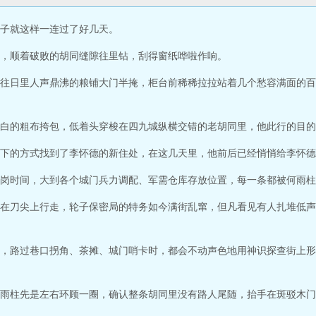
子就这样一连过了好几天。
，顺着破败的胡同缝隙往里钻，刮得窗纸哗啦作响。
往日里人声鼎沸的粮铺大门半掩，柜台前稀稀拉拉站着几个愁容满面的百
白的粗布挎包，低着头穿梭在四九城纵横交错的老胡同里，他此行的目的
下的方式找到了李怀德的新住处，在这几天里，他前后已经悄悄给李怀德
岗时间，大到各个城门兵力调配、军需仓库存放位置，每一条都被何雨柱
在刀尖上行走，轮子保密局的特务如今满街乱窜，但凡看见有人扎堆低声
，路过巷口拐角、茶摊、城门哨卡时，都会不动声色地用神识探查街上形
雨柱先是左右环顾一圈，确认整条胡同里没有路人尾随，抬手在斑驳木门