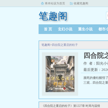
将本站设为首页
收藏笔趣阁
笔趣阁
首 页
玄幻小说
重生小说
都市
笔趣阁
>
四合院之重启的柱子
四合院
作 者：阳光小
最后更新：2026-0
濒死的傻柱醒悟
三观... 四合院
《四合院之重启的柱子》第1227章 时局与温情