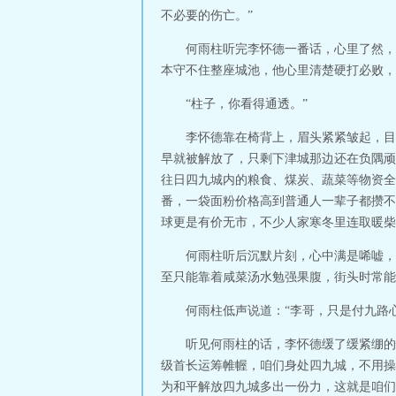
不必要的伤亡。”
何雨柱听完李怀德一番话，心里了然，
本守不住整座城池，他心里清楚硬打必败，
“柱子，你看得通透。”
李怀德靠在椅背上，眉头紧紧皱起，目
早就被解放了，只剩下津城那边还在负隅顽
往日四九城内的粮食、煤炭、蔬菜等物资全
番，一袋面粉价格高到普通人一辈子都攒不
球更是有价无市，不少人家寒冬里连取暖柴
何雨柱听后沉默片刻，心中满是唏嘘，
至只能靠着咸菜汤水勉强果腹，街头时常能
何雨柱低声说道：“李哥，只是付九路
听见何雨柱的话，李怀德缓了缓紧绷的
级首长运筹帷幄，咱们身处四九城，不用操
为和平解放四九城多出一份力，这就是咱们