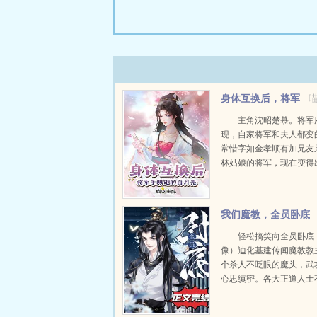
身体互换后，将军
手撕他的白月光
主角沈昭楚慕。将军
现，自家将军和夫人都变
常惜字如金孝顺有加兄友
林姑娘的将军，现在变得
顶撞老母赶走长兄手撕林
他们的主母就更奇怪了。以前
我们魔教，全员卧底
轻松搞笑向全员卧底
像）迪化基建传闻魔教教
个杀人不眨眼的魔头，武
心思缜密。各大正道人士
将弟子派到魔教当卧底，
除这个大魔头。可问题是