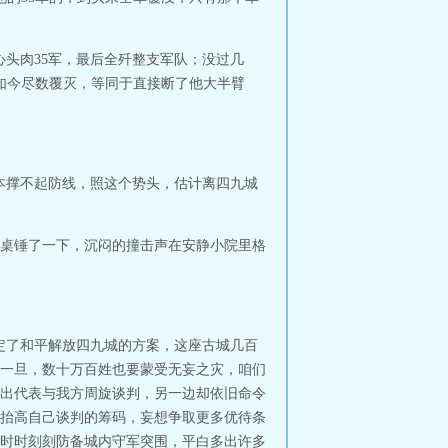
头肉35军，最后全歼整支军队；没过几
如今尽数覆灭，等同于直接断了他大半臂
本撑不起防线，照这个势头，估计离四九城
桌锤了一下，沉闷的撞击声在安静小院里格
定了和平解放四九城的方案，这座古城几百
一旦，数十万百姓也要蒙受无妄之灾，咱们
出代表与我方周旋谈判，另一边却依旧命令
抬高自己谈判的筹码，妄想争取更多优待条
时时刻刻防备城内守军突围，平白多出许多