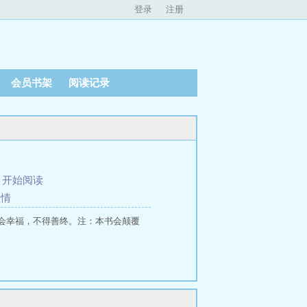
登录
注册
会员书架
阅读记录
、
开始阅读
温情
会幸福，不得善终。注：本书会颠覆