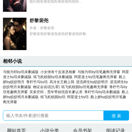
陆衍南笙南笙陆衔南笙陆衔陆衔...
舒黎裴尧
作者：舒黎裴尧
舒黎裴尧舒黎裴尧裴尧舒黎裴尧舒黎...
相邻小说
与狼为邻by琂未删减版
小女侠有个反派丞相爹
与狼为邻by琂笔趣阁无弹窗
阿星
道士by琂未删减版
纸飞机校园by琂未删减版
阿星道士by琂笔趣阁无弹窗
殿上
娇by皎皎明月
青柠竹马by琂
高冷女王赖上我
逆流师生by皎皎明月
逆流师生by
皎皎明月未删减版
物证会说话[九零]
纸飞机校园by琂笔趣阁无弹窗
青柠竹马by
琂笔趣阁无弹窗
灵泉空间，荒年带娃找首长爹认亲
青柠竹马by琂未删减版
殿上
娇by皎皎明月未删减版
纸飞机校园by琂
阿星道士by琂
殿上娇by皎皎明月笔趣
阁无弹窗
搜 索
网站首页
小说分类
会员书架
阅读记录