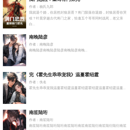
作者：杨氏九郎
我就退个婚，你居然封狼居胥？将门陨落你退婚，封狼居胥你哭
啥？叶晨穿越古代将门之家，恰逢五个哥哥同时战死，老父亲
白...
南晚陆彦
作者：南晚陆彦
南晚陆彦南晚陆彦陆彦南晚陆彦南晚...
完《霍先生乖乖宠我》温蔓霍绍霆
作者：佚名
霍先生乖乖宠我温蔓霍绍霆温蔓霍绍霆霍绍霆温蔓霍绍霆温蔓...
南笙陆珩
作者：南笙陆珩
南笙陆珩南笙陆珩陆珩南笙陆珩南笙南笙陆衍南笙陆衍陆衍南笙