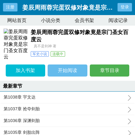
姜辰周雨蓉完蛋双修对象竟是宗门圣女百
注册
登录
网站首页
小说分类
会员书架
阅读记录
姜辰周雨蓉完蛋双修对象竟是宗门圣女百
度云
真不是剑神 著
军史小说
连载中
最近更新：
第1038章 宇文达
更新时间：
2025-11-18 14:20:38
加入书架
开始阅读
章节目录
最新章节
第1038章 宇文达
第1037章 抢夺剑胎
第1036章 深渊剑胎
第1035章 剑胎出阵