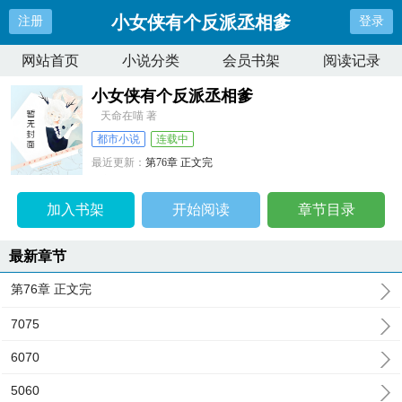
小女侠有个反派丞相爹
注册
登录
网站首页
小说分类
会员书架
阅读记录
小女侠有个反派丞相爹
天命在喵 著
都市小说
连载中
最近更新：
第76章 正文完
更新时间：
2025-11-05 00:22:49
加入书架
开始阅读
章节目录
最新章节
第76章 正文完
7075
6070
5060