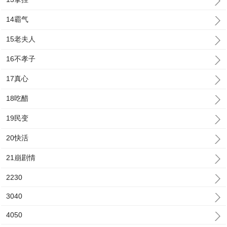
14霸气
15老夫人
16不孝子
17真心
18吃醋
19民变
20快活
21崩剧情
2230
3040
4050