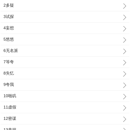
2多疑
3试探
4妄想
5悠悠
6无名派
7等夸
8失忆
9夸我
10啪叽
11虚假
12密谋
13拿捏