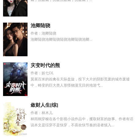
池卿陆骁
作者：池卿陆骁
池卿陆骁池卿陆骁陆骁池卿陆骁池卿...
灾变时代的熊
作者：妖七OL
翼展百米的凶禽在天际盘旋，投下大片的阴影荒废的城市废墟
中，畸变的巨大类人形怪物漫无目的地游弋...
敛财人生[综]
作者：林木儿
林雨桐穿梭在各个影视小说作品中，攫取财富的故事。作者有话
说本文是综穿不是快穿，不喜欢快节奏的读者慎入...