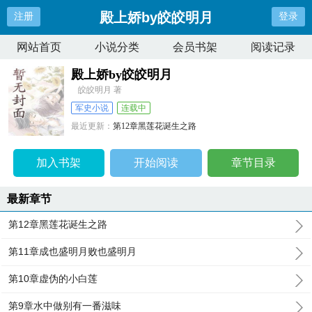
殿上娇by皎皎明月
注册
登录
网站首页
小说分类
会员书架
阅读记录
殿上娇by皎皎明月
皎皎明月 著
军史小说
连载中
最近更新：
第12章黑莲花诞生之路
更新时间：
2025-11-05 00:15:50
加入书架
开始阅读
章节目录
最新章节
第12章黑莲花诞生之路
第11章成也盛明月败也盛明月
第10章虚伪的小白莲
第9章水中做别有一番滋味