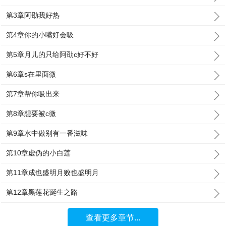
第3章阿劭我好热
第4章你的小嘴好会吸
第5章月儿的只给阿劭c好不好
第6章s在里面微
第7章帮你吸出来
第8章想要被c微
第9章水中做别有一番滋味
第10章虚伪的小白莲
第11章成也盛明月败也盛明月
第12章黑莲花诞生之路
查看更多章节...