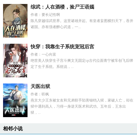
综武：人在酒楼，捡尸王语嫣
作者：要长记性啊
陈凡穿越综武世界。这里诸雄并起。有皇者妄图横扫天下，吞并
诸国。亦有强者醉心武道，一...
快穿：我靠生子系统宠冠后宫
作者：一心向富
绝世美人快穿生子宫斗爽文无固定cp古代位面青宁被车创飞后绑
定了生子系统。系统说，...
天医出狱
作者：听枫
燕京大少王东被女友和兄弟联手陷害锒铛入狱，家破人亡，却在
狱中遇到高人，习得一身逆天医术和武功。五年后，王东出
狱，...
相邻小说