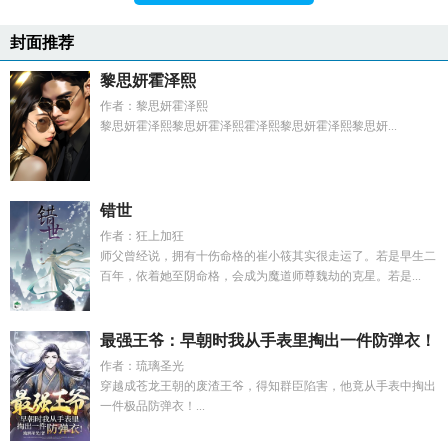
封面推荐
黎思妍霍泽熙
作者：黎思妍霍泽熙
黎思妍霍泽熙黎思妍霍泽熙霍泽熙黎思妍霍泽熙黎思妍...
错世
作者：狂上加狂
师父曾经说，拥有十伤命格的崔小筱其实很走运了。若是早生二
百年，依着她至阴命格，会成为魔道师尊魏劫的克星。若是...
最强王爷：早朝时我从手表里掏出一件防弹衣！
作者：琉璃圣光
穿越成苍龙王朝的废渣王爷，得知群臣陷害，他竟从手表中掏出
一件极品防弹衣！...