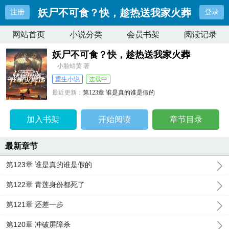
妖尸不可食？快，趁热送我家火葬
注册
登录
网站首页
小说分类
会员书架
阅读记录
妖尸不可食？快，趁热送我家火葬
小脸蜡黄 著
重生小说
连载中
最近更新：
第123章 谁是真的谁是假的
更新时间：
2026-08-04 17:50:19
加入书架
开始阅读
章节目录
最新章节
第123章 谁是真的谁是假的
第122章 青莲身份都死了
第121章 还差一步
第120章 冲破屏障杀