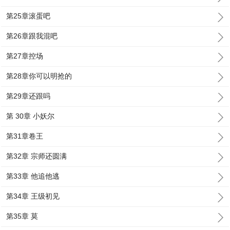
第25章滚蛋吧
第26章跟我混吧
第27章控场
第28章你可以明抢的
第29章还跟吗
第 30章 小妖尔
第31章卷王
第32章 宗师还圆满
第33章 他追他逃
第34章 王级初见
第35章 莫