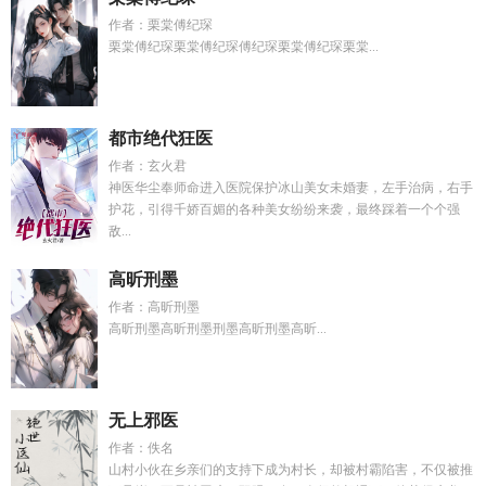
作者：栗棠傅纪琛
栗棠傅纪琛栗棠傅纪琛傅纪琛栗棠傅纪琛栗棠...
都市绝代狂医
作者：玄火君
神医华尘奉师命进入医院保护冰山美女未婚妻，左手治病，右手
护花，引得千娇百媚的各种美女纷纷来袭，最终踩着一个个强
敌...
高昕刑墨
作者：高昕刑墨
高昕刑墨高昕刑墨刑墨高昕刑墨高昕...
无上邪医
作者：佚名
山村小伙在乡亲们的支持下成为村长，却被村霸陷害，不仅被推