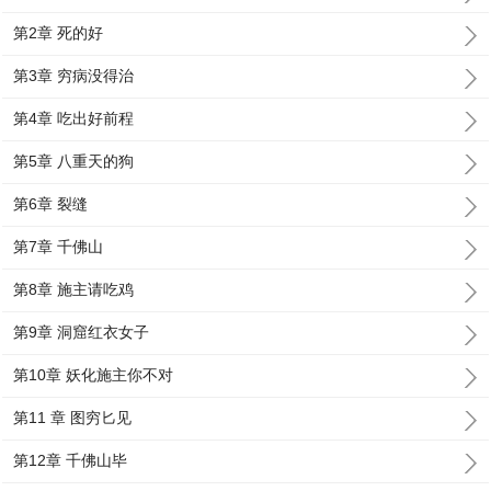
第2章 死的好
第3章 穷病没得治
第4章 吃出好前程
第5章 八重天的狗
第6章 裂缝
第7章 千佛山
第8章 施主请吃鸡
第9章 洞窟红衣女子
第10章 妖化施主你不对
第11 章 图穷匕见
第12章 千佛山毕