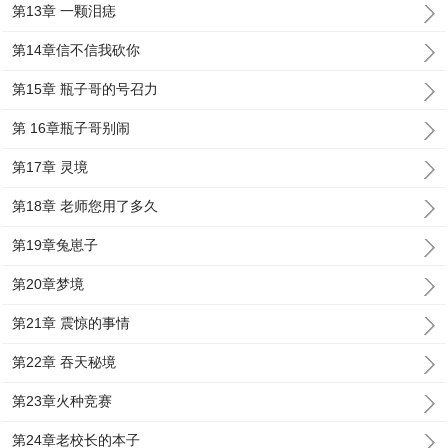
第13章 一颗泪痣
第14章信不信我砍你
第15章 瓶子哥的号召力
第 16章瓶子哥别闹
第17章 灵境
第18章 老师您用了多久
第19章兔崽子
第20章梦境
第21章 震惊的事情
第22章 吞天秘境
第23章火种竞赛
第24章老校长的本子