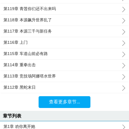
第119章 青莲你们还不出来吗
第118章 本源飙升世界乱了
第117章 本源三千与新任务
第116章 上门
第115章 车道山前必有路
第114章 重拳出击
第113章 竞技场阿娜塔水世界
第112章 黑蛇末日
查看更多章节...
章节列表
第1章 劝你离开她