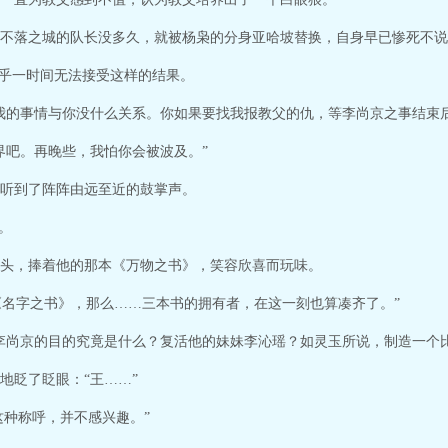
不落之城的队长没多久，就被杨枭的分身亚哈坡替换，自身早已惨死不说
似乎一时间无法接受这样的结果。
我的事情与你没什么关系。你如果要找我报教父的仇，等李尚京之事结束
界吧。再晚些，我怕你会被波及。”
听到了阵阵由远至近的鼓掌声。
。
头，捧着他的那本《万物之书》，笑容欣喜而玩味。
了《名字之书》，那么……三本书的拥有者，在这一刻也算凑齐了。”
李尚京的目的究竟是什么？复活他的妹妹李沁瑶？如灵玉所说，制造一个
地眨了眨眼：“王……”
这种称呼，并不感兴趣。”