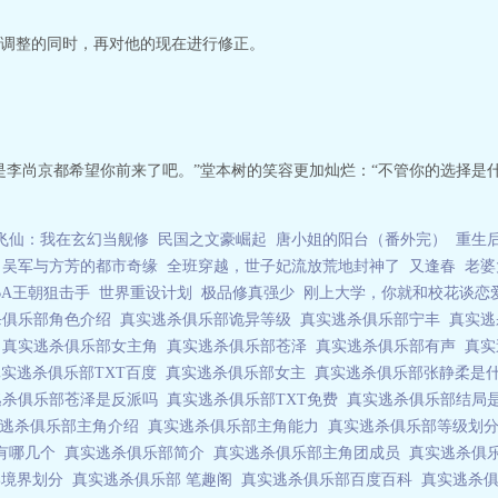
调整的同时，再对他的现在进行修正。
是李尚京都希望你前来了吧。”堂本树的笑容更加灿烂：“不管你的选择是
飞仙：我在玄幻当舰修
民国之文豪崛起
唐小姐的阳台（番外完）
重生
吴军与方芳的都市奇缘
全班穿越，世子妃流放荒地封神了
又逢春
老婆
BA王朝狙击手
世界重设计划
极品修真强少
刚上大学，你就和校花谈恋
杀俱乐部角色介绍
真实逃杀俱乐部诡异等级
真实逃杀俱乐部宁丰
真实
色
真实逃杀俱乐部女主角
真实逃杀俱乐部苍泽
真实逃杀俱乐部有声
真实
真实逃杀俱乐部TXT百度
真实逃杀俱乐部女主
真实逃杀俱乐部张静柔是
逃杀俱乐部苍泽是反派吗
真实逃杀俱乐部TXT免费
真实逃杀俱乐部结局
实逃杀俱乐部主角介绍
真实逃杀俱乐部主角能力
真实逃杀俱乐部等级划
有哪几个
真实逃杀俱乐部简介
真实逃杀俱乐部主角团成员
真实逃杀俱
部境界划分
真实逃杀俱乐部 笔趣阁
真实逃杀俱乐部百度百科
真实逃杀