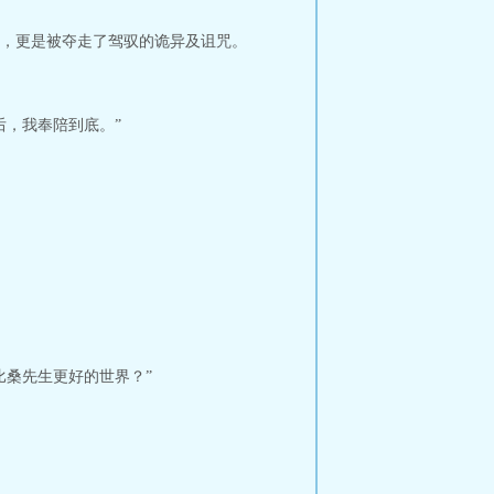
，更是被夺走了驾驭的诡异及诅咒。
后，我奉陪到底。”
比桑先生更好的世界？”