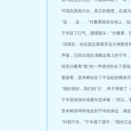
可现在真相大白，真正的塞恩，在成为
“这……这……”付桑离跪坐在地上，
宁丰叹了口气，缓缓摇头：“付桑离，
“但现在，你还是赶紧离开这片倒悬世
声落，已经出现在顶楼走廊上的宁丰，
却见付桑离“嗖”的一声便消失在了原地
紧接着，堂本树站在了不远处的廊道尽
“很好很好，我们的‘王’，终于掌握
宁丰意味深长地看向堂本树：“所以，
堂本树笑呵呵地走到宁丰的身边，调皮
“叫我宁丰。”宁丰摆了摆手：“我对王