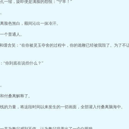
孔一缩，旋即便是满脸的怨恨：“宁丰！”
。
离脸色煞白，额间沁出一抹冷汗。
一个普通人。
气和缓含笑：“在你被灵玉夺舍的过程中，你的诡鞭已经被我毁了。为了不
：“你到底在说些什么？”
。
和付桑离解释了。
线的力量，将这段时间以来发生的一切画面，全部灌入付桑离脑海中。
一直为教父感到不值，认为教父培养出了一个白眼狼。