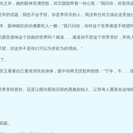
金光之外，她的眼神充满愤怒，却又隐隐带着一丝心焦：“我问你，你觉得
哲学的话题，我也不会手软。你是李尚京的人，我没有任何立场在这里放过
宁丰，眼神疯狂的仿佛要吃人一般：“我只问你，你对这个世界难道不绝望吗
的愿意接纳这个扭曲的世界吗？难道……难道你不想这个世界变好，所有
希望，但这并不是你们可以为所欲为的理由。”
了。
”灵玉看着自己逐渐消失的身体，眼中却再无愤怒和怨恨：“宁丰，不……
世界变得更好。还是让模仿那俱乐部的愚蠢创始人，让所有人重新在这地
开双眼。