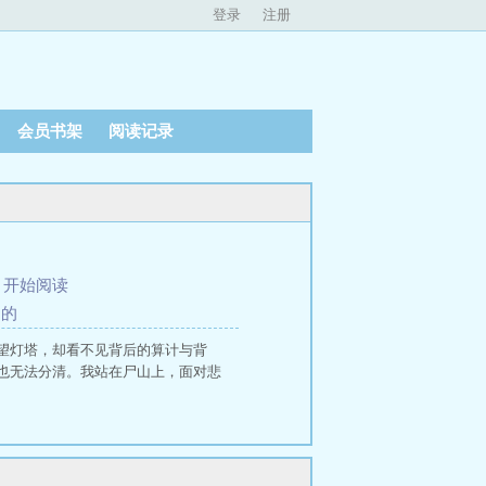
登录
注册
会员书架
阅读记录
、
开始阅读
目的
望灯塔，却看不见背后的算计与背
也无法分清。我站在尸山上，面对悲