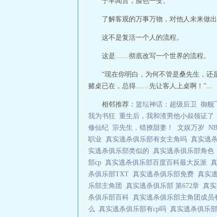
宁丰闻言，脸色一变。
了解客观的万事万物，对他人未来做出
这不是复活一个人的流程。
这是……彻底改写一个世界的流程。
“现在你明白，为何不管是桑先生，还
赌桌已在，总得……先让客人上桌啊！”...
相邻推荐：
篮坛神话：超级后卫
御舰
我为书狂
重生后，我和渣男他小叔领证了
修仙纪
宗先生，错撩甜妻！
文娱万岁
N
职业
真实逃杀俱乐部有女主角吗
真实逃
实逃杀俱乐部类似的
真实逃杀俱乐部角
部cp
真实逃杀俱乐部百度百科最大反派
杀俱乐部TXT
真实逃杀俱乐部免费
真实
乐部主角团
真实逃杀俱乐部 第672章
真
杀俱乐部百科
真实逃杀俱乐部主角团成员
么
真实逃杀俱乐部有cp吗
真实逃杀俱乐