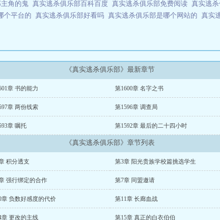
部主角的鬼
真实逃杀俱乐部百科百度
真实逃杀俱乐部免费阅读
真实逃
哪个平台的
真实逃杀俱乐部好看吗
真实逃杀俱乐部是哪个网站的
真实
《真实逃杀俱乐部》最新章节
601章 书的能力
第1600章 名字之书
597章 两份线索
第1596章 调查局
593章 嘱托
第1592章 最后的二十四小时
《真实逃杀俱乐部》章节列表
章 积分透支
第3章 阳光贵族学校篇挑选学生
6章 强行绑定的合作
第7章 同盟邀请
0章 负数好感度的代价
第11章 长廊血战
4章 更改的主线
第15章 真正的白衣伯伯