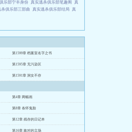
杀俱乐部宁丰身份
真实逃杀俱乐部笔趣阁
真
逃杀俱乐部三部曲
真实逃杀俱乐部结局
真
第1599章 档案室名字之书
第1595章 无污染区
第1591章 洞女不存
第4章 两幅画
第8章 各怀鬼胎
第12章 残存的日记本
第16章 敌对的立场