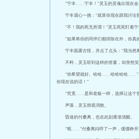
“宁丰……宁丰！”灵玉的灵魂出现在
宁丰眉心一挑：“就算你现在跟我讨论
“不！我的死无所谓！”灵玉死死盯着
“如果将你的同伴们都排除在外，你真
宁丰面露古怪，并点了点头：“我当然
不料，灵玉听到这样的答案，却突然笑
“你希望就好。哈哈……哈哈哈哈……
你现在说的话！”
“究竟……是和老板一样，选择让这个
声落，灵玉彻底消散。
昏迷的付桑离，也在此刻逐渐清醒。
“呃……”付桑离闷哼了一声，缓缓睁