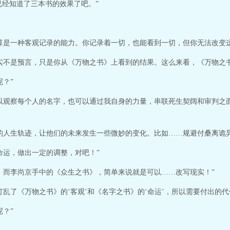
已经知道了三本书的效果了吧。”
算是一种客观记录的能力。你记录着一切，也能看到一切，但你无法改变
实不是预言，只是你从《万物之书》上看到的结果。这么来看，《万物之书
？”
以观察每个人的名字，也可以通过我自身的力量，串联死生契阔和审判之
的人生轨迹，让他们的未来发生一些微妙的变化。比如……规避付桑离诡异
命运，做出一定的调整，对吧！”
！而李尚京手中的《众生之书》，简单来说就是可以……改写现实！”
打乱了《万物之书》的‘客观’和《名字之书》的‘命运’，所以需要付出的
？”