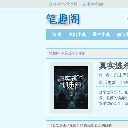
将本站设为首页
收藏笔趣阁
笔趣阁
首 页
玄幻小说
重生小说
都市
笔趣阁
>
真实逃杀俱乐部
真实逃
作 者：彤山煮
最后更新：2025-0
这个世界死了。
叛。复苏的诡异
哭绝望的众生，落
《真实逃杀俱乐部》第1602章 真正的目的