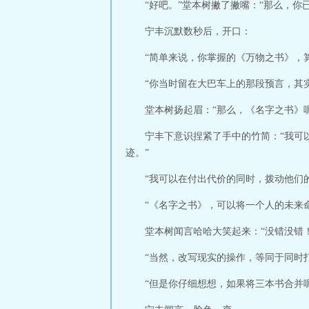
“好吧。”堂本树撇了撇嘴：“那么，你
宁丰沉默数秒后，开口：
“简单来说，你掌握的《万物之书》，
“你当时留在大巴车上的那段预言，其
堂本树扬起眉：“那么，《名字之书》呢
宁丰下意识捏紧了手中的竹简：“我可
迹。”
“我可以在付出代价的同时，拨动他们
“《名字之书》，可以将一个人的未来
堂本树闻言哈哈大笑起来：“没错没错
“当然，改写现实的操作，等同于同时
“但是你仔细想想，如果将三本书合并呢