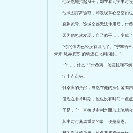
他茫然地抬起身子，却在看到宁丰时瞳
他试图挥舞诡鞭，却发现掌心空空如也
直到诡异、诡域全都无法使用后，付桑
因为他忽然发现，自己似乎……变成了
“你的体内已经没有诅咒了。”宁丰语
未来‘诡异复苏’的轨迹在此刻消除。”
“什……什么？”付桑离一脸震惊和不解
宁丰点点头。
付桑离的茫然，自然在他的预估范围内
但现在非常时期，他也没有时间一点点
于是，宁丰直接以审判之面加上琉璃金
其中对付桑离重要的事，便是塞恩。
身为教父的死忠，付桑离和双子一样，