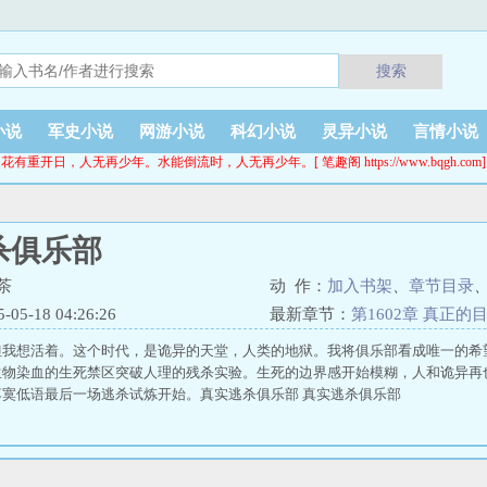
搜索
小说
军史小说
网游小说
科幻小说
灵异小说
言情小说
花有重开日，人无再少年。水能倒流时，人无再少年。[ 笔趣阁 https://www.bqgh.com]
杀俱乐部
茶
动 作：
加入书架
、
章节目录
5-18 04:26:26
最新章节：
第1602章 真正的
但我想活着。这个时代，是诡异的天堂，人类的地狱。我将俱乐部看成唯一的希
生物染血的生死禁区突破人理的残杀实验。生死的边界感开始模糊，人和诡异再
寞低语最后一场逃杀试炼开始。真实逃杀俱乐部 真实逃杀俱乐部