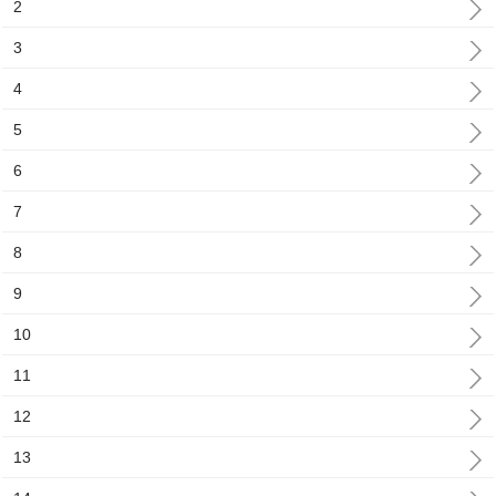
2
3
4
5
6
7
8
9
10
11
12
13