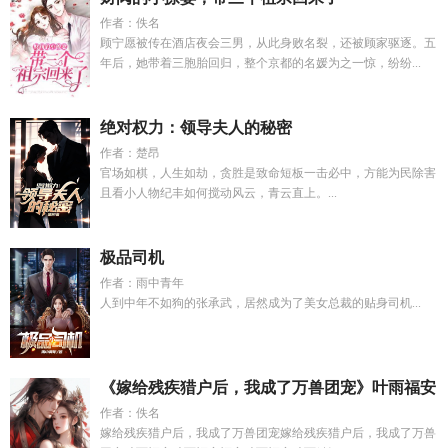
作者：佚名
顾宁愿被传在酒店夜会三男，从此身败名裂，还被顾家驱逐。五
年后，她带着三胞胎回归，整个京都的名媛为之一惊，纷纷...
绝对权力：领导夫人的秘密
作者：楚昂
官场如棋，人生如劫，贪胜是致命短板一击必中，方能为民除害
且看小人物纪丰如何搅动风云，青云直上。...
极品司机
作者：雨中青年
人到中年不如狗的张承武，居然成为了美女总裁的贴身司机...
《嫁给残疾猎户后，我成了万兽团宠》叶雨福安
作者：佚名
嫁给残疾猎户后，我成了万兽团宠嫁给残疾猎户后，我成了万兽