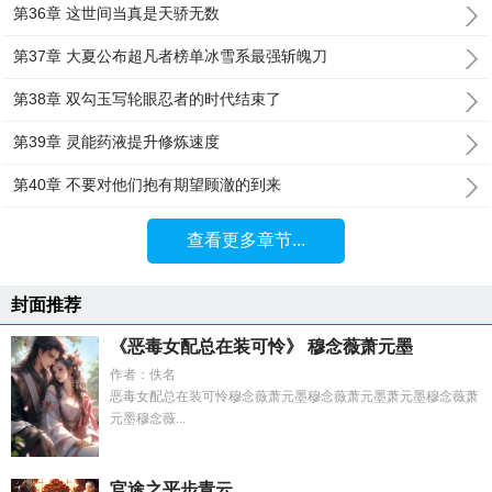
第36章 这世间当真是天骄无数
第37章 大夏公布超凡者榜单冰雪系最强斩魄刀
第38章 双勾玉写轮眼忍者的时代结束了
第39章 灵能药液提升修炼速度
第40章 不要对他们抱有期望顾澈的到来
查看更多章节...
封面推荐
《恶毒女配总在装可怜》 穆念薇萧元墨
作者：佚名
恶毒女配总在装可怜穆念薇萧元墨穆念薇萧元墨萧元墨穆念薇萧
元墨穆念薇...
官途之平步青云