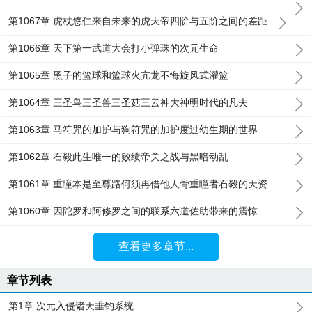
第1067章 虎杖悠仁来自未来的虎天帝四阶与五阶之间的差距
第1066章 天下第一武道大会打小弹珠的次元生命
第1065章 黑子的篮球和篮球火亢龙不悔旋风式灌篮
第1064章 三圣鸟三圣兽三圣菇三云神大神明时代的凡夫
第1063章 马符咒的加护与狗符咒的加护度过幼生期的世界
第1062章 石毅此生唯一的败绩帝关之战与黑暗动乱
第1061章 重瞳本是至尊路何须再借他人骨重瞳者石毅的天资
第1060章 因陀罗和阿修罗之间的联系六道佐助带来的震惊
查看更多章节...
章节列表
第1章 次元入侵诸天垂钓系统