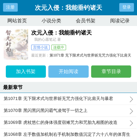
次元入侵：我能垂钓诸天
注册
登录
网站首页
小说分类
会员书架
阅读记录
次元入侵：我能垂钓诸天
我的心愿笔记 著
言情小说
连载中
最近更新：
第1071章 无下限术式与世界斩无咒力强化下比肩天
与暴君
更新时间：
2026-08-03 18:01:31
加入书架
开始阅读
章节目录
最新章节
第1071章 无下限术式与世界斩无咒力强化下比肩天与暴君
第1070章 黑闪黑闪黑闪霸气凌驾于一切之上
第1069章 虎杖悠仁的身体强度宿傩咒力和咒胎九相图的改造
第1068章 左手数值加机制右手机制加数值沉淀了六十八年的体育生