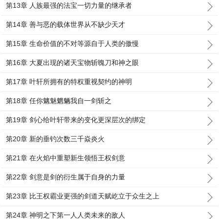
第13章 人族最强的法宝一切力量的继承者
第14章 善与恶的载体世界从不缺少天才
第15章 生命价值的不对等源自于人类的傲慢
第16章 大夏出现的诸天宝物斩魄刀和神之眼
第17章 叶轩所拥有的特权重视契约的神明
第18章 任你魑魅魍魉我自一剑斩之
第19章 剑心给叶轩带来的变化更深层次的绑定
第20章 新的垂钓次数三千焱炎火
第21章 在火焰中重塑新生领悟王权剑意
第22章 剑意是剑的衍生属于自身的力量
第23章 比王权霸业更强的剑道天赋屹立于众生之上
第24章 神明之下第一人人类未来的敌人