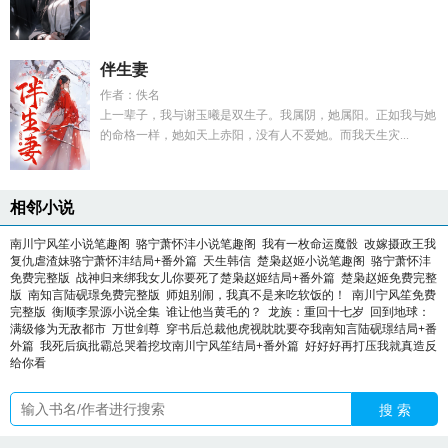
伴生妻
作者：佚名
上一辈子，我与谢玉曦是双生子。我属阴，她属阳。正如我与她
的命格一样，她如天上赤阳，没有人不爱她。而我天生灾...
相邻小说
南川宁风笙小说笔趣阁
骆宁萧怀沣小说笔趣阁
我有一枚命运魔骰
改嫁摄政王我
复仇虐渣妹骆宁萧怀沣结局+番外篇
天生韩信
楚枭赵姬小说笔趣阁
骆宁萧怀沣
免费完整版
战神归来绑我女儿你要死了楚枭赵姬结局+番外篇
楚枭赵姬免费完整
版
南知言陆砚璟免费完整版
师姐别闹，我真不是来吃软饭的！
南川宁风笙免费
完整版
衡顺李景源小说全集
谁让他当黄毛的？
龙族：重回十七岁
回到地球：
满级修为无敌都市
万世剑尊
穿书后总裁他虎视眈眈要夺我南知言陆砚璟结局+番
外篇
我死后疯批霸总哭着挖坟南川宁风笙结局+番外篇
好好好再打压我就真造反
给你看
搜 索