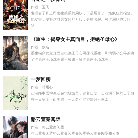
作者：玉飞
发现妻子和上司发生关系的周杨，于是展开了一场疯狂的报复。
他发誓，要将这对男女碎尸万段，身败名裂。可连周杨也没想
到...
《重生：揭穿女主真面目，拒绝圣母心》
作者：佚名
重生揭穿女主真面目拒绝圣母心黑莲花重生，和病弱小公爷杀疯
了沈菀谢玉瑾沈菀谢玉瑾谢玉瑾沈菀谢玉瑾沈菀...
一梦回柳
作者：叶用心
江湖郎中雪柳生活在轵塬城里，过着日复一日波澜不惊的日子忽
有一日皇上下山围猎，一无名小混混冷月不幸牵...
骆云萱秦阅丞
作者：骆云萱秦阅丞
骆云萱秦阅丞骆云萱秦阅丞秦阅丞骆云萱秦阅丞骆云萱...