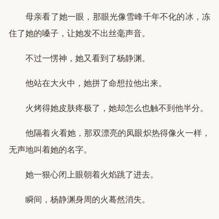
母亲看了她一眼，那眼光像雪峰千年不化的冰，冻
住了她的嗓子，让她发不出丝毫声音。
不过一愣神，她又看到了杨静渊。
他站在大火中，她拼了命想拉他出来。
火烤得她皮肤疼极了，她却怎么也触不到他半分。
他隔着火看她，那双漂亮的凤眼炽热得像火一样，
无声地叫着她的名字。
她一狠心闭上眼朝着火焰跳了进去。
瞬间，杨静渊身周的火蓦然消失。