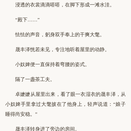
浸透的衣裳滴滴嗒嗒，在脚下形成一滩水洼。
“殿下……”
怯怯的声音，躬身双手奉上的干爽大氅。
晟丰泽恍若未见，专注地听着屋里的动静。
小奴婢便一直保持着弯腰的姿式。
隔了一盏茶工夫。
卓嬷嬷从屋里出来，看了眼一衣湿衣的晟丰泽，从
小奴婢手里拿过大氅披在了他身上，轻声说道：“娘子
睡得尚安稳。”
晟丰泽转身进了旁边的房间。