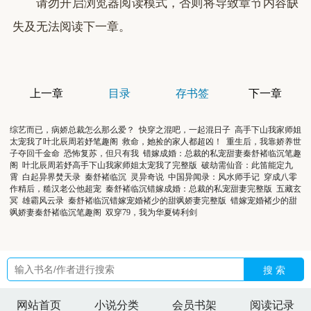
请勿开启浏览器阅读模式，否则将导致章节内容缺
失及无法阅读下一章。
上一章
目录
存书签
下一章
综艺而已，病娇总裁怎么那么爱？
快穿之混吧，一起混日子
高手下山我家师姐
太宠我了叶北辰周若妤笔趣阁
救命，她捡的家人都超凶！
重生后，我靠娇养世
子夺回千金命
恐怖复苏，但只有我
错嫁成婚：总裁的私宠甜妻秦舒褚临沉笔趣
阁
叶北辰周若妤高手下山我家师姐太宠我了完整版
破劫需仙音：此笛能定九
霄
白起异界焚天录
秦舒褚临沉
灵异奇说
中国异闻录：风水师手记
穿成八零
作精后，糙汉老公他超宠
秦舒褚临沉错嫁成婚：总裁的私宠甜妻完整版
五藏玄
冥
雄霸风云录
秦舒褚临沉错嫁宠婚褚少的甜飒娇妻完整版
错嫁宠婚褚少的甜
飒娇妻秦舒褚临沉笔趣阁
双穿79，我为华夏铸利剑
搜 索
网站首页
小说分类
会员书架
阅读记录