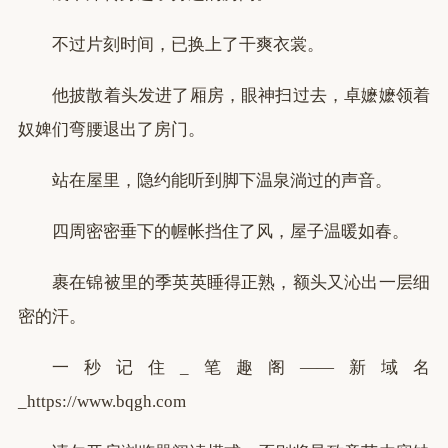
不过片刻时间，已换上了干爽衣裳。
他披散着头发进了厢房，眼神扫过去，卓嬷嬷领着
奴婢们弯腰退出了房门。
站在屋里，隐约能听到脚下温泉淌过的声音。
四周密密垂下的幄帐挡住了风，屋子温暖如春。
裹在锦被里的季英英睡得正熟，额头又沁出一层细
密的汗。
一秒记住_笔趣阁——新域名
_https://www.bqgh.com