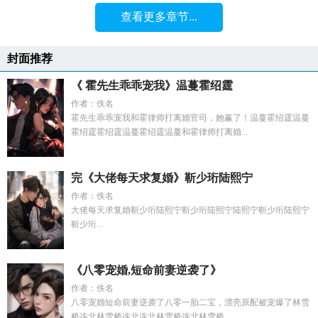
查看更多章节...
封面推荐
《 霍先生乖乖宠我》温蔓霍绍霆
作者：佚名
霍先生乖乖宠我和霍律师打离婚官司，她赢了！温蔓霍绍霆温蔓
霍绍霆霍绍霆温蔓霍绍霆温蔓和霍律师打离婚...
完《大佬每天求复婚》靳少珩陆熙宁
作者：佚名
大佬每天求复婚靳少珩陆熙宁靳少珩陆熙宁陆熙宁靳少珩陆熙宁
靳少珩...
《八零宠婚,短命前妻逆袭了》
作者：佚名
八零宠婚短命前妻逆袭了八零一胎二宝，漂亮原配被宠爆了林雪
桥连北林雪桥连北连北林雪桥连北林雪桥...