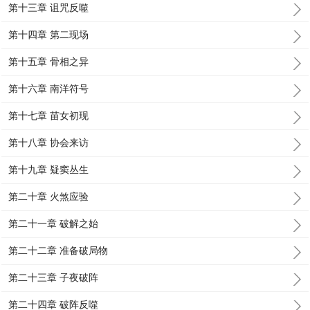
第十三章 诅咒反噬
第十四章 第二现场
第十五章 骨相之异
第十六章 南洋符号
第十七章 苗女初现
第十八章 协会来访
第十九章 疑窦丛生
第二十章 火煞应验
第二十一章 破解之始
第二十二章 准备破局物
第二十三章 子夜破阵
第二十四章 破阵反噬