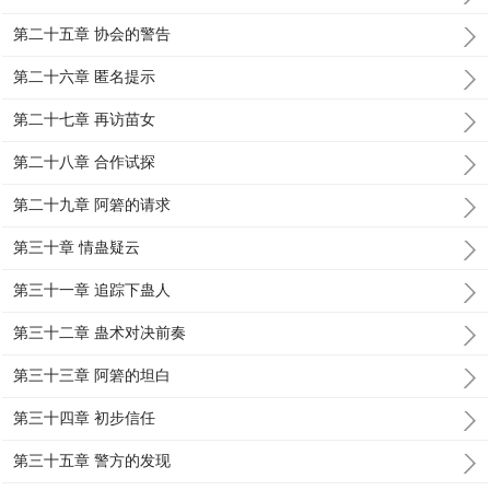
第二十五章 协会的警告
第二十六章 匿名提示
第二十七章 再访苗女
第二十八章 合作试探
第二十九章 阿箬的请求
第三十章 情蛊疑云
第三十一章 追踪下蛊人
第三十二章 蛊术对决前奏
第三十三章 阿箬的坦白
第三十四章 初步信任
第三十五章 警方的发现