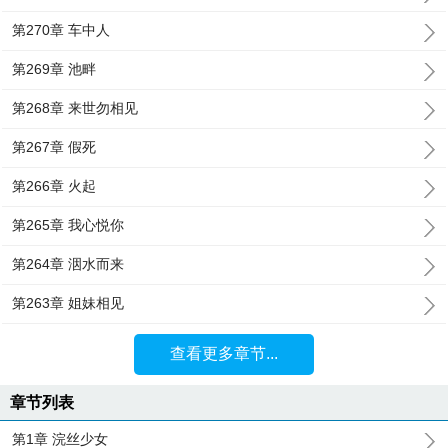
第270章 车中人
第269章 池畔
第268章 来世勿相见
第267章 假死
第266章 火起
第265章 我心悦你
第264章 洇水而来
第263章 姐妹相见
查看更多章节...
章节列表
第1章 浣丝少女