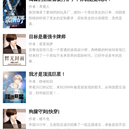
作者：养鹿人
陈笑继承了要倒闭的玩具厂，接到一个黑丝美女的订单，却阴差
阳错的听错了美女的定制要求，卖给美女的火箭模型，竟然是
真...
目标是最强卡牌师
作者：星星画梦
苏黎浅前世只是一个普通的游戏设计师，再睁眼的时候却发现已
经来到了一个类似于未来世界的星际时代。已经毕业多年的苏
黎...
我才是顶流巨星！
作者：静候轮回
带着2022的记忆，来到2008年被星探发现的那天。从韩国爱豆顶
流，到华娱巨星！...
狗腿守则[快穿]
作者：楼不危
帝国1631年，元老院在成功招募了一批志愿者后，准备提前开启