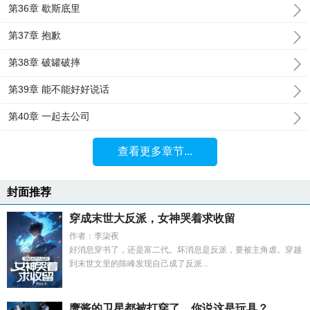
第36章 歇斯底里
第37章 抱歉
第38章 破罐破摔
第39章 能不能好好说话
第40章 一起去公司
查看更多章节...
封面推荐
穿成末世大反派，女神哭着求收留
作者：李柒夜
好消息穿书了，还是富二代。坏消息是反派，要被主角虐。穿越
到末世文里的陈峰发现自己成了反派...
鹰酱的卫星都被打穿了，你说这是玩具？