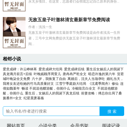
永无乡项目。在这里，志愿者们会彻底忘记自己原本的身份...
无敌五皇子叶澈林清玄最新章节免费阅读
作者：浅浅一生
无敌五皇子叶澈林清玄最新章节免费阅读是由作者浅浅一生所
著，三号中文网免费提供无敌五皇子叶澈林清玄最新章节免费
阅...
相邻小说
爱意成碑：许云峥林苒
爱意成碑大结局
爱意成碑后续
重生后女娲后人的我诞下
真龙璃月前言+后续
叶晚嫣顾序周萱儿
唐冉冉严乾全文
暗恋许逸的第六年
贺君
城叶晚柒全文免费
六十岁，我恢复了自由
离婚后，沈夫人当场孕吐
婚礼当天，
我将女友还给她的竹马高质量好文
江雪宁季庭勋大结局
《沈鸢季闻舟》修仙
连
倩如魏堇年
畅读 不就送他艘游艇，你闹什么
冷榆陆言白全文
不就送他艘游
艇，你闹什么
重生后，女娲后人的我诞下真龙后续
前妻攻略：傅总你出局了桑
旎番外+全文
纪星晨萧暮殇
搜 索
网站首页
小说分类
会员书架
阅读记录