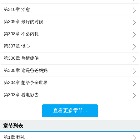
第310章 治愈
第309章 最好的时候
第308章 不必内耗
第307章 谈心
第306章 热情疲倦
第305章 这是爸爸妈妈
第304章 想给予全世界
第303章 看电影去
查看更多章节...
章节列表
第1章 葬礼