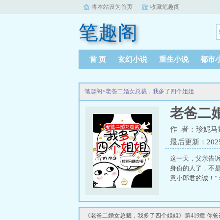
将本站设为首页
收藏笔趣阁
笔趣阁
首 页
玄幻小说
重生小说
都市
笔趣阁
>
老爸二婚女总裁，我多了四个姐姐
老爸二
作 者：珍妮马
最后更新：2025-0
这一天，父亲告
身份的人了，不
意小郎君的诚！”
《老爸二婚女总裁，我多了四个姐姐》第419章 你