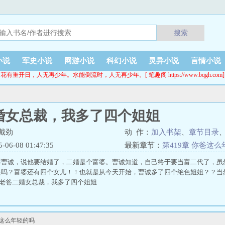
搜索
小说
军史小说
网游小说
科幻小说
灵异小说
言情小说
花有重开日，人无再少年。水能倒流时，人无再少年。[ 笔趣阁 https://www.bqgh.com]
婚女总裁，我多了四个姐姐
戴劲
动 作：
加入书架
、
章节目录
6-08 01:47:35
最新章节：
第419章 你爸这
诉曹诚，说他要结婚了，二婚是个富婆。曹诚知道，自己终于要当富二代了，虽
是吗？富婆还有四个女儿！！也就是从今天开始，曹诚多了四个绝色姐姐？？当
 老爸二婚女总裁，我多了四个姐姐
爸这么年轻的吗