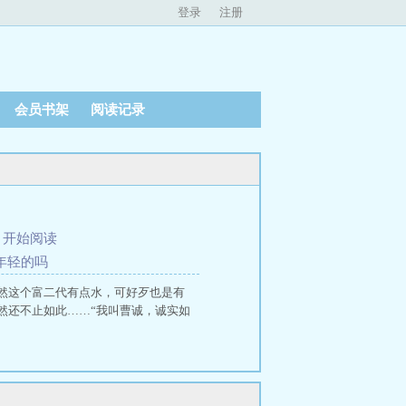
登录
注册
会员书架
阅读记录
、
开始阅读
么年轻的吗
然这个富二代有点水，可好歹也是有
然还不止如此……“我叫曹诚，诚实如