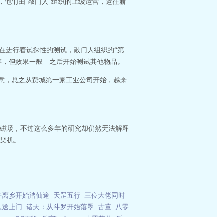
号，他们由“敲门人”组织的上级运营，运往新
在进行着试探性的测试，敲门人组织的“第
存，但效果一般，之后开始测试其他物品。
意，总之从费城第一家工业公司开始，越来
磁场，不过这么多年的研究却仍然无法解释
契机。
井离乡开始踏仙途
天罡五行
三位大佬同时
队送上门
诸天：从斗罗开始落墨
古董
八零