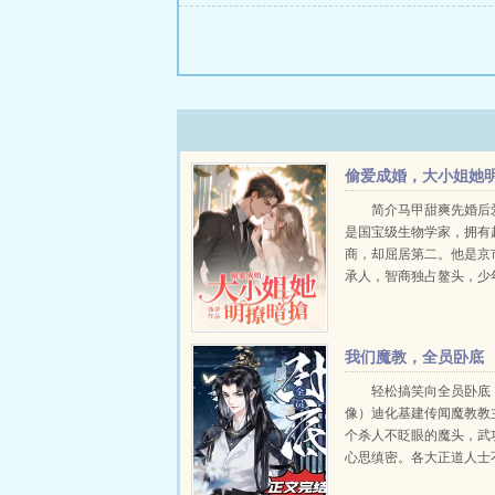
偷爱成婚，大小姐她
抢暗撩
简介马甲甜爽先婚后
是国宝级生物学家，拥有
商，却屈居第二。他是京
承人，智商独占鳌头，少
她为了得到超高智商的超
不惜以身犯险只为得到他
成，本想逃之夭夭...
我们魔教，全员卧底
轻松搞笑向全员卧底
像）迪化基建传闻魔教教
个杀人不眨眼的魔头，武
心思缜密。各大正道人士
将弟子派到魔教当卧底，