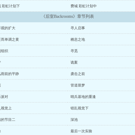
城 彩虹计划下
费城 彩虹计划中
《后室Backrooms》章节列表
界观的扩大
寻人启事
狂而单调之黄
栖息之地
到组织
寻觅
梦
诡案
风雨前的平静
袭击之前
离
管道噩梦
乐派对
哨兵基地的重逢
乱视觉上
错乱视觉下
瑞的节目二
深池
像
最后一次实验