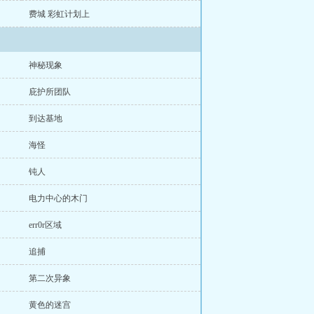
费城 彩虹计划上
神秘现象
庇护所团队
到达基地
海怪
钝人
电力中心的木门
err0r区域
追捕
第二次异象
黄色的迷宫