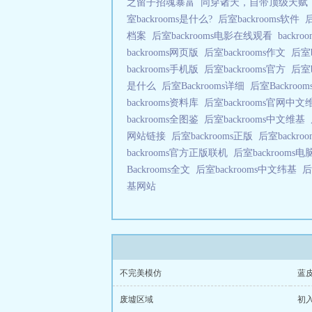
之留子招魂暴富
同穿诸天，自带顶级天赋
室backrooms是什么?
后室backrooms软件
后
档案
后室backrooms电影在线观看
backr
backrooms网页版
后室backrooms作文
后室b
backrooms手机版
后室backrooms官方
后室b
是什么
后室Backrooms详细
后室Backro
backrooms资料库
后室backrooms官网中
backrooms全图鉴
后室backrooms中文维基
网站链接
后室backrooms正版
后室backr
backrooms官方正版联机
后室backrooms
Backrooms全文
后室backrooms中文纬基
后
基网站
不完美模仿
蓝
废墟区域
初