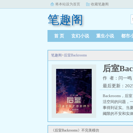
将本站设为首页
收藏笔趣阁
笔趣阁
首 页
玄幻小说
重生小说
都市
笔趣阁
>
后室Backrooms
后室Bac
作 者：闫一鸣
最后更新：2025-0
Backroom
活空间的问题，
事得到证实。当
阈限的不安和实
费城实验拉开了
是变化不断，危机
《后室Backrooms》不完美模仿