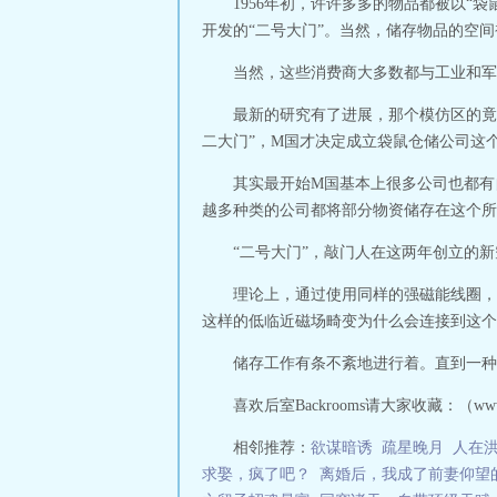
1956年初，许许多多的物品都被以“
开发的“二号大门”。当然，储存物品的空
当然，这些消费商大多数都与工业和军
最新的研究有了进展，那个模仿区的竟
二大门”，M国才决定成立袋鼠仓储公司这
其实最开始M国基本上很多公司也都有
越多种类的公司都将部分物资储存在这个所
“二号大门”，敲门人在这两年创立的
理论上，通过使用同样的强磁能线圈，
这样的低临近磁场畸变为什么会连接到这个
储存工作有条不紊地进行着。直到一种
喜欢后室Backrooms请大家收藏：（www。a
相邻推荐：
欲谋暗诱
疏星晚月
人在
求娶，疯了吧？
离婚后，我成了前妻仰望