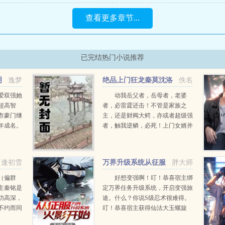
查看更多章节...
已完结热门小说推荐
明
逸梦
绝品上门狂龙秦莫沈洛
佚名
音
爱双强她
动我岳父者，岳母者，老婆
超高智
者，必雷霆还击！不管是家族之
市豪门继
主，还是财阀大鳄，亦或者超级强
年成名。
者，触我逆鳞，必死！上门女婿并
级基因，
不一定是废物！也可以是超级战
。目标达
神！绝品上门狂龙秦莫沈洛音是佚
名精心创作的现代言情。...
逢初雪
万界升级系统从征服
胖大师
火影开始
（偏群
好想变强啊！叮！恭喜宿主绑
主秦铭是
定万界任务升级系统，开启变强旅
功高深，
途。什么？你说S级忍术很难得。
不约而同
叮！恭喜宿主获得仙法大玉螺旋
务必要铲
丸。什么？你说海军大将很强？