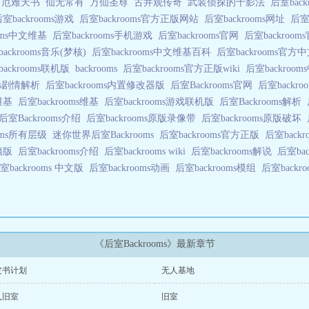
厄难天书
仙无常有
万仙圣尊
古井观传奇
武装侦探的十影法
后室bac
室backrooms游戏
后室backrooms官方正版网站
后室backrooms网址
后室
ooms中文维基
后室backrooms手机游戏
后室backrooms官网
后室backroo
ackrooms音乐(梦核)
后室backrooms中文维基百科
后室backrooms官
ackrooms联机版
backrooms
后室backrooms官方正版wiki
后室backroo
oms剧情解析
后室backrooms内置修改器版
后室Backrooms官网
后室backr
文维基
后室backrooms维基
后室backrooms游戏联机版
后室Backrooms解析
后室Backrooms介绍
后室backrooms原版录像带
后室backrooms原版破坏
ooms所有层级
迷你世界后室Backrooms
后室backrooms官方正版
后室back
电脑版
后室backrooms介绍
后室backrooms wiki
后室backrooms解说
后室ba
室backrooms 中文版
后室backrooms动画
后室backrooms模组
后室back
《后室Backrooms》最新章节
皮书计划
无人基地
入旧室
旧室