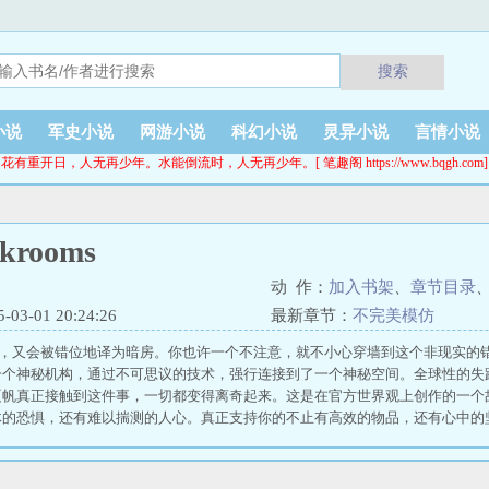
搜索
小说
军史小说
网游小说
科幻小说
灵异小说
言情小说
花有重开日，人无再少年。水能倒流时，人无再少年。[ 笔趣阁 https://www.bqgh.com]
krooms
动 作：
加入书架
、
章节目录
3-01 20:24:26
最新章节：
不完美模仿
s，后室，又会被错位地译为暗房。你也许一个不注意，就不小心穿墙到这个非现实
一个神秘机构，通过不可思议的技术，强行连接到了一个神秘空间。全球性的失
夏帆真正接触到这件事，一切都变得离奇起来。这是在官方世界观上创作的一个
体的恐惧，还有难以揣测的人心。真正支持你的不止有高效的物品，还有心中的
跨世纪的计划，后室也存在曾经。敲门人组织竭尽全力发现的秘密。后室之外，
重重呢？当整个世界受到了未知力量的侵蚀和入侵，人类，又该如何应对？又将何去何