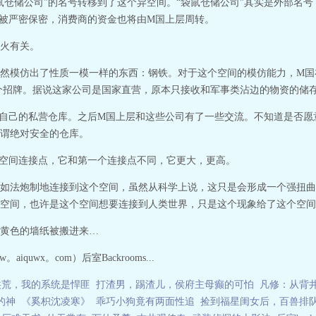
袋鼠仓储公司”的名号转移到了这个异空间。“袋鼠仓储公司”其实是外部名
间被严密保密，消费商的资金也将由M国上层周转。
火有关。
然模仿出了性质一模一样的东西：钢铁。对于这个空间的模仿能力，M国
个招牌。据说这家公司是国家直营，原本只接收和军事类沾边的物资的储
自己的私营仓库。之后M国上层和这些公司有了一些交流。不知道是否愿
谓绝对安全的仓库。
新空间连接点，它和第一个连接点不同，它更大，更高。
如法炮制地连接到这个空间，虽然从科学上说，这只是会形成一个强扭曲
空间，也许是这个空间想要连接到人类世界，只是这个现象给了这个空间
黄色的墙纸被搬进来…
iquwx。com）后室Backrooms...
洪荒，我的系统是悍匪
打渣男，踢渣儿，侯府主母癫的可怕
凡修：从背
的神
《奚枳沈凌寒》
乖巧小狗竟有两面性追
捡到福星闺女后，百兽排