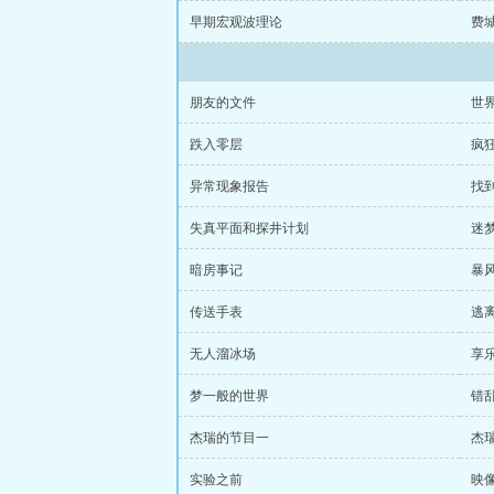
早期宏观波理论
费
朋友的文件
世
跌入零层
疯
异常现象报告
找
失真平面和探井计划
迷
暗房事记
暴
传送手表
逃
无人溜冰场
享
梦一般的世界
错
杰瑞的节目一
杰
实验之前
映