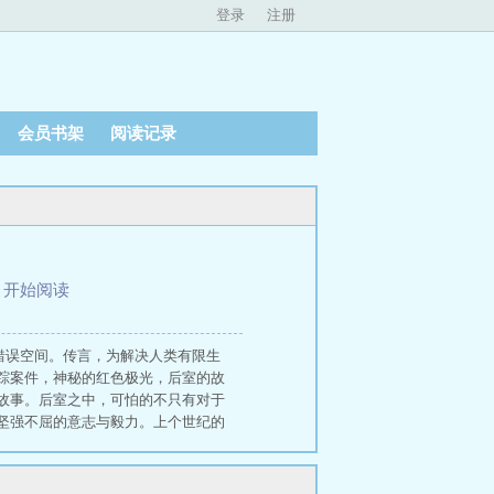
登录
注册
会员书架
阅读记录
、
开始阅读
的错误空间。传言，为解决人类有限生
踪案件，神秘的红色极光，后室的故
故事。后室之中，可怕的不只有对于
坚强不屈的意志与毅力。上个世纪的
到底是不是非黑即白的美好现实？还
从呢？ 后室Backrooms