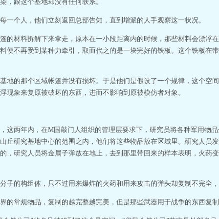
染，跟这个基地却没有任何联系。
每一个人，他们立刻返回总部告知，直到增派的人手观察这一状况。
篷的材料拆解下来拿走，原本在一小段距离内的时候，那些材料会漂浮在
料便不再受到某种力牵引，取而代之的是一块完好的铁板。这个铁板在带
基地的那个区域帐篷并没有损坏。于是他们是假设了一个规律，这个空间
浮现象来复原被破坏的东西，进而不影响到原被模仿者对象。
时间，这两年内，在M国敲门人组织的管理层要求下，研究员将各种军用物
山丘研究基地中心的范围之内，他们将这些物品放在区域里。研究人员发
的，研究人员将金属子弹放在地上，去到那里带回来的样本表明，火药变
分子的构组体，只不过用来爆炸的火药和用来攻击的弹头却复制不完全，
界的常规物品，复制的越完整越完美，但是那些武器用于战争的东西复制