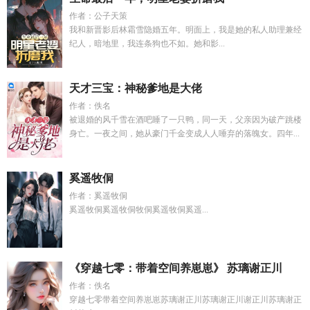
作者：公子天策
我和新晋影后林霜雪隐婚五年。明面上，我是她的私人助理兼经
纪人，暗地里，我连条狗也不如。她和影...
天才三宝：神秘爹地是大佬
作者：佚名
被退婚的风千雪在酒吧睡了一只鸭，同一天，父亲因为破产跳楼
身亡。一夜之间，她从豪门千金变成人人唾弃的落魄女。四年...
奚遥牧侗
作者：奚遥牧侗
奚遥牧侗奚遥牧侗牧侗奚遥牧侗奚遥...
《穿越七零：带着空间养崽崽》 苏璃谢正川
作者：佚名
穿越七零带着空间养崽崽苏璃谢正川苏璃谢正川谢正川苏璃谢正