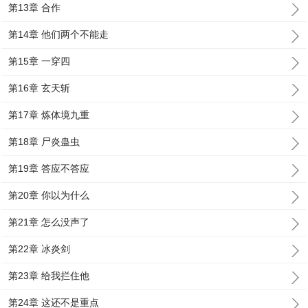
第13章 合作
第14章 他们两个不能走
第15章 一穿四
第16章 玄天斩
第17章 炼体境九重
第18章 尸炎蛊虫
第19章 答应不答应
第20章 你以为什么
第21章 怎么没声了
第22章 冰炎剑
第23章 给我拦住他
第24章 这还不是重点