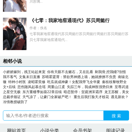
川苏璃...
《七零：我家地窖通现代》苏贝周懿行
作者：佚名
七零我家地窖通现代苏贝周懿行苏贝周懿行周懿行苏贝周懿行苏
贝七零我家地窖通现代...
相邻小说
小娇娇嫁到，残王站起来宠
你有天眼不去赌石，又在乱看
剜我骨,挖我瞳?别怪
我不客气
文集末日直播
苏晴霍霆霄：禁欲男神摁上墙，她就撩撩不负责
南辕北
辙
特种小村医
凌昭霍奕修
吃瓜就成神豪！女配我带飞全华夏
秦枝枝黎牧野全
文+后续
悲伤随风起慕念瑶
周重山江柔
失踪三年，我成神医强势归来
至尊武道
之星空无极
东方重楼季如葵22章后续
暗恋暂停：贺庭洲宋霜序
龙王苏醒，美女
总裁求领证
天气凉了，让豪门全家破产吧！
重生后我打脸天才校花
遇见新欢？
冷情教授破防了
搜 索
网站首页
小说分类
会员书架
阅读记录