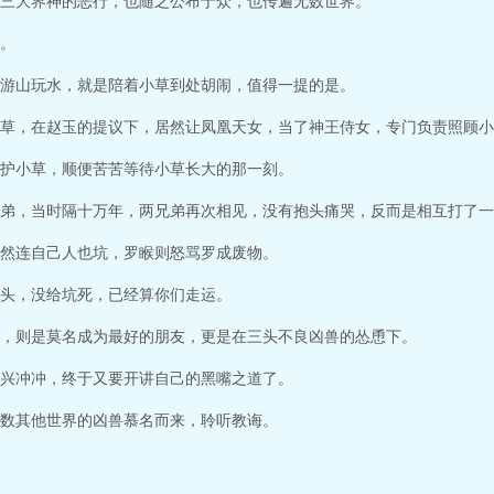
三大界神的恶行，也随之公布于众，也传遍无数世界。
。
游山玩水，就是陪着小草到处胡闹，值得一提的是。
草，在赵玉的提议下，居然让凤凰天女，当了神王侍女，专门负责照顾小
护小草，顺便苦苦等待小草长大的那一刻。
弟，当时隔十万年，两兄弟再次相见，没有抱头痛哭，反而是相互打了一
然连自己人也坑，罗睺则怒骂罗成废物。
头，没给坑死，已经算你们走运。
，则是莫名成为最好的朋友，更是在三头不良凶兽的怂恿下。
兴冲冲，终于又要开讲自己的黑嘴之道了。
数其他世界的凶兽慕名而来，聆听教诲。