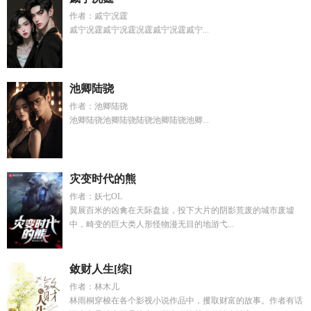
作者：戚宁况霆
戚宁况霆戚宁况霆况霆戚宁况霆戚宁...
池卿陆骁
作者：池卿陆骁
池卿陆骁池卿陆骁陆骁池卿陆骁池卿...
灾变时代的熊
作者：妖七OL
翼展百米的凶禽在天际盘旋，投下大片的阴影荒废的城市废墟
中，畸变的巨大类人形怪物漫无目的地游弋...
敛财人生[综]
作者：林木儿
林雨桐穿梭在各个影视小说作品中，攫取财富的故事。作者有话