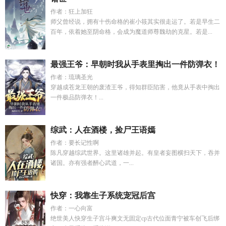
作者：狂上加狂
师父曾经说，拥有十伤命格的崔小筱其实很走运了。若是早生二
百年，依着她至阴命格，会成为魔道师尊魏劫的克星。若是...
最强王爷：早朝时我从手表里掏出一件防弹衣！
作者：琉璃圣光
穿越成苍龙王朝的废渣王爷，得知群臣陷害，他竟从手表中掏出
一件极品防弹衣！...
综武：人在酒楼，捡尸王语嫣
作者：要长记性啊
陈凡穿越综武世界。这里诸雄并起。有皇者妄图横扫天下，吞并
诸国。亦有强者醉心武道，一...
快穿：我靠生子系统宠冠后宫
作者：一心向富
绝世美人快穿生子宫斗爽文无固定cp古代位面青宁被车创飞后绑