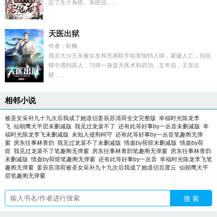
定了生子系统。系统说，...
天医出狱
作者：听枫
燕京大少王东被女友和兄弟联手陷害锒铛入狱，家破人亡，却在
狱中遇到高人，习得一身逆天医术和武功。五年后，王东出
狱，...
相邻小说
被圣女采补九十九次后我成了她道侣姜辰苏清荷全文完整版
幸福时光陈龙李
飞
仙朝鹰犬平层未删减版
我见过龙裴不了
还有此等好事by一丛音未删减版
幸
福时光陈龙李飞未删减版
未知入侵荆柯守
还有此等好事by一丛音笔趣阁无弹
窗
房东往事林青韵
我见过龙裴不了未删减版
情蛊by荷煜未删减版
情蛊by荷
煜
我见过龙裴不了笔趣阁无弹窗
房东往事林青韵笔趣阁无弹窗
房东往事林青韵
未删减版
情蛊by荷煜笔趣阁无弹窗
还有此等好事by一丛音
幸福时光陈龙李飞笔
趣阁无弹窗
姜辰苏清荷被圣女采补九十九次后我成了她道侣百度云
仙朝鹰犬平
层笔趣阁无弹窗
搜 索