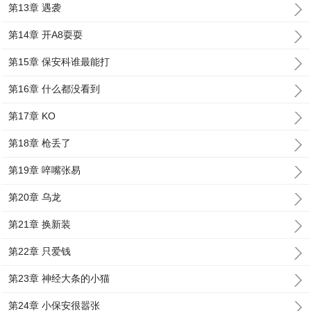
第13章 遇袭
第14章 开A8耍耍
第15章 保安科谁最能打
第16章 什么都没看到
第17章 KO
第18章 枪丢了
第19章 啐嘴张易
第20章 乌龙
第21章 换新装
第22章 只爱钱
第23章 神经大条的小猫
第24章 小保安很嚣张