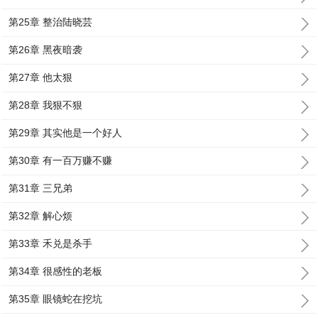
第25章 整治陆晓芸
第26章 黑夜暗袭
第27章 他太狠
第28章 我狠不狠
第29章 其实他是一个好人
第30章 有一百万赚不赚
第31章 三兄弟
第32章 解心烦
第33章 禾兑是杀手
第34章 很感性的老板
第35章 眼镜蛇在挖坑