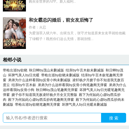
购买全世界的APP。新人福利...
和女霸总闪婚后，前女友后悔了
作者：火忍
为爱顶罪入狱六年。出狱当天，张守才知道原来女友早就给他戴
了绿帽子！既然你们这么无情，那就别怪...
相邻小说
带枪出巡by欲晓
秋日蝉by茂山未删减版
结亲by午言木叙未删减版
秋日蝉by茂
山
坏脾气美人by日光暖
带枪出巡by欲晓未删减版
结亲by午言木叙笔趣阁无弹
窗
弟弟为什么这样看我by反骨小狗未删减版
凌轩杨夕月嫂子你不知道我无敌百
度云
结亲by午言木叙
弟弟为什么这样看我by反骨小狗笔趣阁无弹窗
弟弟为什么
这样看我by反骨小狗
秋日蝉by茂山笔趣阁无弹窗
坏脾气美人by日光暖笔趣阁无
弹窗
嫂子你不知道我无敌凌轩杨夕月全文完整版
殿下为何如此心虚by西瓜炒
肉
殿下为何如此心虚by西瓜炒肉笔趣阁无弹窗
殿下为何如此心虚by西瓜炒肉未
删减版
带枪出巡by欲晓笔趣阁无弹窗
坏脾气美人by日光暖未删减版
搜 索