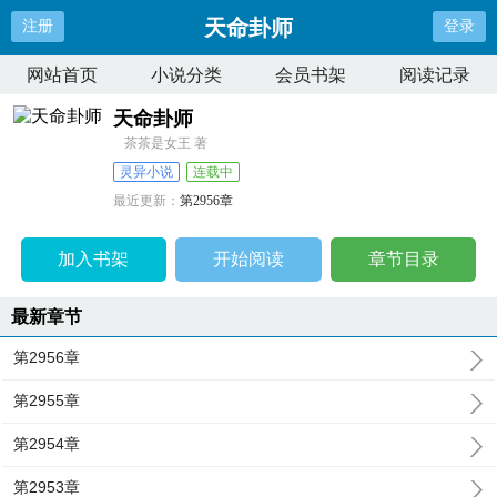
天命卦师
注册
登录
网站首页
小说分类
会员书架
阅读记录
天命卦师
茶茶是女王 著
灵异小说
连载中
最近更新：
第2956章
更新时间：
2024-12-10 11:04:19
加入书架
开始阅读
章节目录
最新章节
第2956章
第2955章
第2954章
第2953章