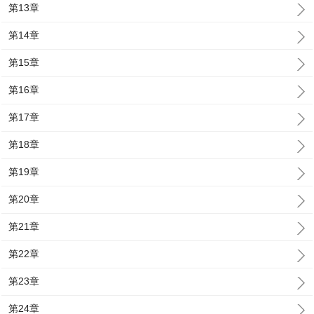
第13章
第14章
第15章
第16章
第17章
第18章
第19章
第20章
第21章
第22章
第23章
第24章