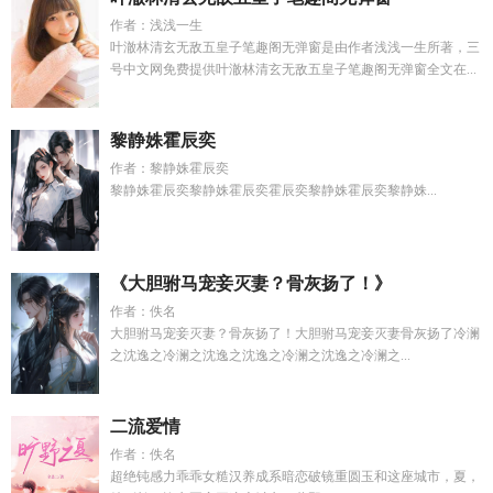
作者：浅浅一生
叶澈林清玄无敌五皇子笔趣阁无弹窗是由作者浅浅一生所著，三
号中文网免费提供叶澈林清玄无敌五皇子笔趣阁无弹窗全文在...
黎静姝霍辰奕
作者：黎静姝霍辰奕
黎静姝霍辰奕黎静姝霍辰奕霍辰奕黎静姝霍辰奕黎静姝...
《大胆驸马宠妾灭妻？骨灰扬了！》
作者：佚名
大胆驸马宠妾灭妻？骨灰扬了！大胆驸马宠妾灭妻骨灰扬了冷澜
之沈逸之冷澜之沈逸之沈逸之冷澜之沈逸之冷澜之...
二流爱情
作者：佚名
超绝钝感力乖乖女糙汉养成系暗恋破镜重圆玉和这座城市，夏，