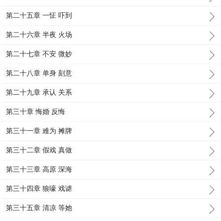
第二十五章 一怔 吓到
第二十六章 半夜 火场
第二十七章 不安 微妙
第二十八章 单身 刻意
第二十九章 承认 关系
第三十章 悔婚 反悔
第三十一章 难为 摊牌
第三十二章 假戏 真做
第三十三章 高原 深海
第三十四章 狼嚎 戏谑
第三十五章 清凉 等她