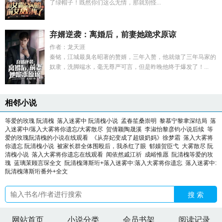
了绿帽子！既然你们这么无情，那就别怪...
弃婿逆袭：离婚后，前妻她跪求原谅
作者：龙天涯
秦铭，江城最臭名昭著的赘婿，三年入赘，他就做了三年马家的
奴隶，洗脚端水，毫无尊严可言，但是昨晚他终于爆发了！...
相邻小说
等爱的玫瑰 阮清槐
落入迷雾中 阮清槐小说
孟春笙桑崇明
黎慕宁黎聿深结局
落
入迷雾中/落入大雾将你遗忘/大雾散尽
贺倩颖陶晟溪
李淑怡黎彦钧小说后续
等
爱的玫瑰阮清槐的小说在线观看
《从弃妃变成了超级奶妈》徐梦霜
落入大雾将
你遗忘 阮清槐小说
被家长群全体围殴后，我杀红了眼
郁嫫贺臣弋
大雾散尽 阮
清槐小说
落入大雾将你遗忘在线观看
闻依然戚江祈
成峪惟愿
阮清槐等爱的玫
瑰
蓝璃茉顾言琛全文
阮清槐薄斯珩+落入迷雾中:落入大雾将你遗忘
落入迷雾中:
阮清槐薄斯珩番外+全文
搜 索
网站首页
小说分类
会员书架
阅读记录