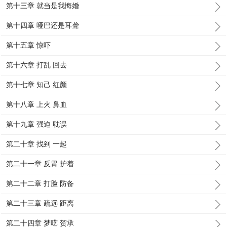
第十三章 就当是我悔婚
第十四章 哑巴还是耳聋
第十五章 惊吓
第十六章 打乱 回去
第十七章 知己 红颜
第十八章 上火 鼻血
第十九章 强迫 耽误
第二十章 找到 一起
第二十一章 反胃 护着
第二十二章 打脸 防备
第二十三章 疏远 距离
第二十四章 梦呓 贺承