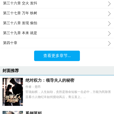
第三十六章 交火 发抖
第三十七章 万年 铁树
第三十八章 发现 偷拍
第三十九章 本来 就是
第四十章
查看更多章节...
封面推荐
绝对权力：领导夫人的秘密
作者：楚昂
官场如棋，人生如劫，贪胜是致命短板一击必中，方能为民除害
且看小人物纪丰如何搅动风云，青云直上。...
奚翎莫郁