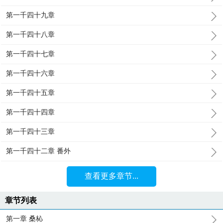
第一千四十九章
第一千四十八章
第一千四十七章
第一千四十六章
第一千四十五章
第一千四十四章
第一千四十三章
第一千四十二章 番外
查看更多章节...
章节列表
第一章 桑杺