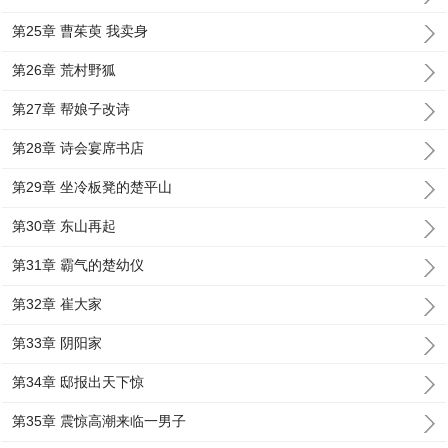
第25章 曹茱萸 我卖身
第26章 荒村野狐
第27章 帮娘子改诗
第28章 诗会宴席书店
第29章 坐冷板凳的楚平山
第30章 东山再起
第31章 霸气的楚幼仪
第32章 崔大家
第33章 阴阳家
第34章 邸报出天下惊
第35章 震惊高潮来临一男子