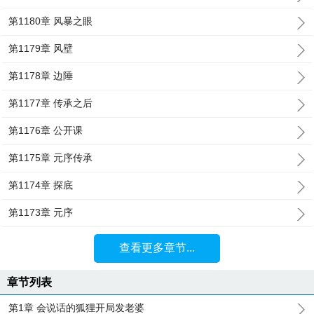
第1180章 风暴之眼
第1179章 风壁
第1178章 边陲
第1177章 传承之后
第1176章 公开课
第1175章 元序传承
第1174章 探底
第1173章 元序
查看更多章节...
章节列表
第1章 会说话的狐狸开局发老婆