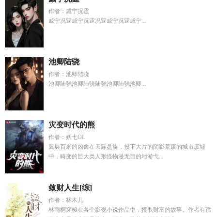
作者：戚宁况霆
戚宁况霆戚宁况霆况霆戚宁况霆戚宁...
池卿陆骁
作者：池卿陆骁
池卿陆骁池卿陆骁陆骁池卿陆骁池卿...
灾变时代的熊
作者：妖七OL
翼展百米的凶禽在天际盘旋，投下大片的阴影荒废的城市废墟
中，畸变的巨大类人形怪物漫无目的地游弋...
敛财人生[综]
作者：林木儿
林雨桐穿梭在各个影视小说作品中，攫取财富的故事。作者有话