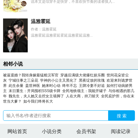
说本文是综穿不是快穿，不喜欢快节奏的读者慎入...
温雅霍延
作者：温雅霍延
温雅霍延温雅霍延霍延温雅霍延温雅...
相邻小说
被逼退婚？我转身嫁最猛糙汉军官
穿越后满级大佬爆红娱乐圈
世间花朵皆尘
灰
宁城往事之三朵花
学神的小公主又黑化了
黑夜绽放的玫瑰
欢迎来到诡梦世
界
此生余量
盖世神医
她来时心动
终年不忘
王牌冷妻不好追
如何打动病娇男
主
末日重生：开局囤积SSS级卡牌
全民地铁领主：我能开罐子
与你相遇的那几
年
魏先生，夫人她又去挖女主墙脚了
人在大商，持刀斩天
全民庇护所，你在末
世当大爹？
如今我们终将长大
搜 索
网站首页
小说分类
会员书架
阅读记录