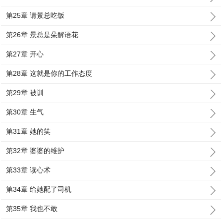
第25章 请景总吃饭
第26章 景总是朵解语花
第27章 开心
第28章 这就是你的工作态度
第29章 被训
第30章 生气
第31章 她的笑
第32章 婆婆的维护
第33章 读心术
第34章 给她配了司机
第35章 我也不敢