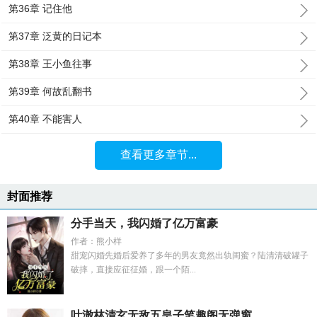
第36章 记住他
第37章 泛黄的日记本
第38章 王小鱼往事
第39章 何故乱翻书
第40章 不能害人
查看更多章节...
封面推荐
分手当天，我闪婚了亿万富豪
作者：熊小样
甜宠闪婚先婚后爱养了多年的男友竟然出轨闺蜜？陆清清破罐子
破摔，直接应征征婚，跟一个陌...
叶澈林清玄无敌五皇子笔趣阁无弹窗