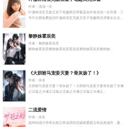
作者：浅浅一生
叶澈林清玄无敌五皇子笔趣阁无弹窗是由作者浅浅一生所著，三
号中文网免费提供叶澈林清玄无敌五皇子笔趣阁无弹窗全文在...
黎静姝霍辰奕
作者：黎静姝霍辰奕
黎静姝霍辰奕黎静姝霍辰奕霍辰奕黎静姝霍辰奕黎静姝...
《大胆驸马宠妾灭妻？骨灰扬了！》
作者：佚名
大胆驸马宠妾灭妻？骨灰扬了！大胆驸马宠妾灭妻骨灰扬了冷澜
之沈逸之冷澜之沈逸之沈逸之冷澜之沈逸之冷澜之...
二流爱情
作者：佚名
超绝钝感力乖乖女糙汉养成系暗恋破镜重圆玉和这座城市，夏，