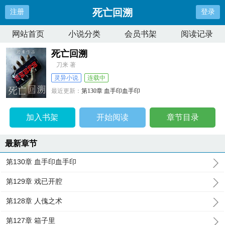
死亡回溯
注册
登录
网站首页
小说分类
会员书架
阅读记录
死亡回溯
刀来 著
灵异小说
连载中
最近更新：
第130章 血手印血手印
更新时间：
2025-05-18 05:44:58
加入书架
开始阅读
章节目录
最新章节
第130章 血手印血手印
第129章 戏已开腔
第128章 人傀之术
第127章 箱子里