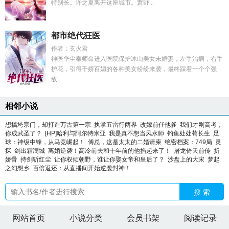
特别长。许之夏离开这座城市。萧野...
都市绝代狂医
作者：玄火君
神医华尘奉师命进入医院保护冰山美女未婚妻，左手治病，右手
护花，引得千娇百媚的各种美女纷纷来袭，最终踩着一个个强
敌...
相邻小说
想搞垮宗门，却打造万古第一宗
执掌五雷行两界
改嫁前任他爹
我们才刚高考，
你成武圣了？
[HP]哈利与阿尔特米亚
我是真不想当风水师
钓鱼处处苟长生
足
球：神级中锋，从马竞崛起！
傅总，这是太太的二婚请柬
绝密档案：749局
灵
探
剑出霜满城
离婚逆袭！高冷前夫和十年前的他掐起来了！
屠龙倚天前传
折
娇骨
持剑斩红尘
让你权倾朝野，谁让你娶女帝和皇后了？
沙盘上的大宋
梦起
之幻想乡
百倍返还：从直播间开始逆袭封神！
搜 索
网站首页
小说分类
会员书架
阅读记录