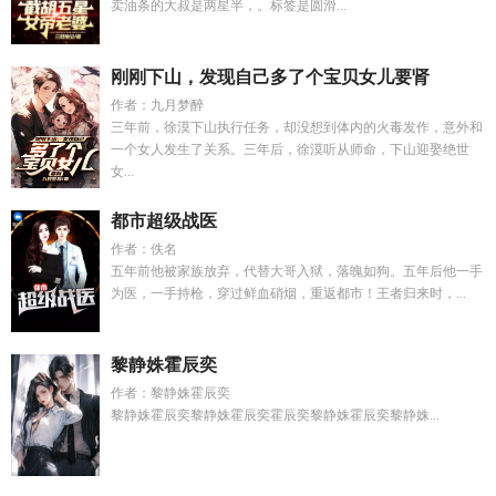
卖油条的大叔是两星半，。标签是圆滑...
刚刚下山，发现自己多了个宝贝女儿要肾
作者：九月梦醉
三年前，徐漠下山执行任务，却没想到体内的火毒发作，意外和
一个女人发生了关系。三年后，徐漠听从师命，下山迎娶绝世
女...
都市超级战医
作者：佚名
五年前他被家族放弃，代替大哥入狱，落魄如狗。五年后他一手
为医，一手持枪，穿过鲜血硝烟，重返都市！王者归来时，...
黎静姝霍辰奕
作者：黎静姝霍辰奕
黎静姝霍辰奕黎静姝霍辰奕霍辰奕黎静姝霍辰奕黎静姝...