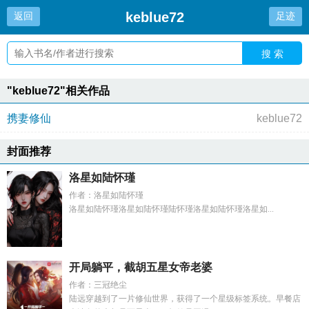
keblue72
返回
足迹
搜 索
"keblue72"相关作品
携妻修仙
keblue72
封面推荐
洛星如陆怀瑾
作者：洛星如陆怀瑾
洛星如陆怀瑾洛星如陆怀瑾陆怀瑾洛星如陆怀瑾洛星如...
开局躺平，截胡五星女帝老婆
作者：三冠绝尘
陆远穿越到了一片修仙世界，获得了一个星级标签系统。早餐店