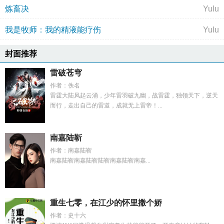
炼畜决
Yulu
我是牧师：我的精液能疗伤
Yulu
封面推荐
雷破苍穹
作者：佚名
雷霆大陆风起云涌，少年雷羽破九幽，战雷霆，独领天下，逆天
而行，走出自己的雷道，成就无上雷帝！...
南嘉陆靳
作者：南嘉陆靳
南嘉陆靳南嘉陆靳陆靳南嘉陆靳南嘉...
重生七零，在江少的怀里撒个娇
作者：史十六