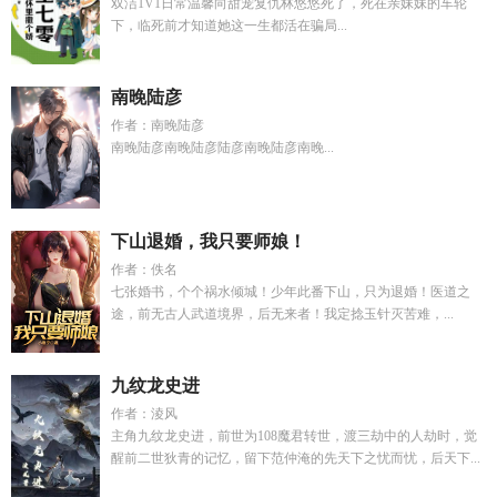
双洁1V1日常温馨向甜宠复仇林悠悠死了，死在亲妹妹的车轮
下，临死前才知道她这一生都活在骗局...
南晚陆彦
作者：南晚陆彦
南晚陆彦南晚陆彦陆彦南晚陆彦南晚...
下山退婚，我只要师娘！
作者：佚名
七张婚书，个个祸水倾城！少年此番下山，只为退婚！医道之
途，前无古人武道境界，后无来者！我定捻玉针灭苦难，...
九纹龙史进
作者：淩风
主角九纹龙史进，前世为108魔君转世，渡三劫中的人劫时，觉
醒前二世狄青的记忆，留下范仲淹的先天下之忧而忧，后天下...