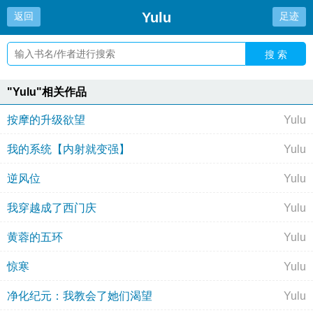
Yulu
返回
足迹
搜 索
"Yulu"相关作品
按摩的升级欲望
Yulu
我的系统【内射就变强】
Yulu
逆风位
Yulu
我穿越成了西门庆
Yulu
黄蓉的五环
Yulu
惊寒
Yulu
净化纪元：我教会了她们渴望
Yulu