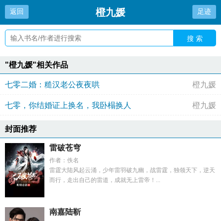
橙九媛
返回
足迹
搜 索
"橙九媛"相关作品
七零二婚：糙汉老公夜夜哄
橙九媛
七零，你结婚证上换名，我卧榻换人
橙九媛
封面推荐
雷破苍穹
作者：佚名
雷霆大陆风起云涌，少年雷羽破九幽，战雷霆，独领天下，逆天
而行，走出自己的雷道，成就无上雷帝！...
南嘉陆靳