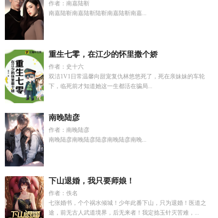
作者：南嘉陆靳
南嘉陆靳南嘉陆靳陆靳南嘉陆靳南嘉...
重生七零，在江少的怀里撒个娇
作者：史十六
双洁1V1日常温馨向甜宠复仇林悠悠死了，死在亲妹妹的车轮
下，临死前才知道她这一生都活在骗局...
南晚陆彦
作者：南晚陆彦
南晚陆彦南晚陆彦陆彦南晚陆彦南晚...
下山退婚，我只要师娘！
作者：佚名
七张婚书，个个祸水倾城！少年此番下山，只为退婚！医道之
途，前无古人武道境界，后无来者！我定捻玉针灭苦难，...