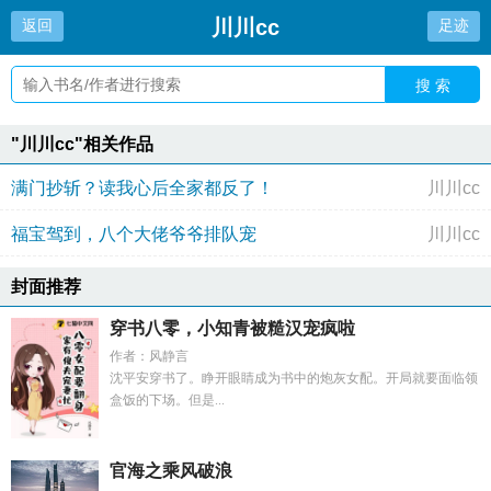
川川cc
返回
足迹
搜 索
"川川cc"相关作品
满门抄斩？读我心后全家都反了！
川川cc
福宝驾到，八个大佬爷爷排队宠
川川cc
封面推荐
穿书八零，小知青被糙汉宠疯啦
作者：风静言
沈平安穿书了。睁开眼睛成为书中的炮灰女配。开局就要面临领
盒饭的下场。但是...
官海之乘风破浪