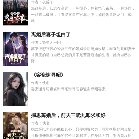
作者：夜醉了
混迹基层，却志存高远，一朝得势，凭着精心布局，一腔热血，
一路乘风破浪，且看梁文星在官海之中，如何鲤鱼跃龙门，成
就...
离婚后妻子坦白了
作者：繁星闪一闪
苏皓没想到苦心经营五年的婚姻最后离婚收场，而直到此刻妻子
才真正的坦白自己想要的并不是普普通通的生活，她有自己的
野...
《容瓷谢寻昭》
作者：佚名
容瓷谢寻昭容瓷谢寻昭谢寻昭容瓷谢寻昭容瓷...
揣崽离婚后，前夫三跪九叩求和好
作者：佚名
她曾经以为真心能换真心，只要她够努力，就能换取他的真情，
可很快他就用沉痛的代价让她知道，在爱情面前，努力是没用