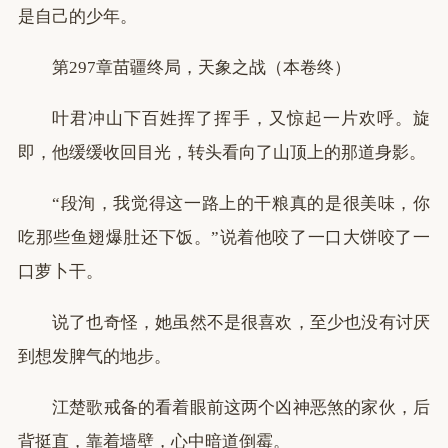
是自己的少年。
第297章苗疆终局，天象之战（本卷终）
叶君冲山下百姓挥了挥手，又惊起一片欢呼。旋
即，他缓缓收回目光，转头看向了山顶上的那道身影。
“段洵，我觉得这一路上的干粮真的是很美味，你
吃那些鱼翅爆肚还下饭。”说着他咬了一口大饼咬了一
口萝卜干。
说了也奇怪，她虽然不是很喜欢，至少也没有讨厌
到想发脾气的地步。
江楚歌戒备的看着眼前这两个凶神恶煞的家伙，后
背挺直，靠着墙壁，心中暗道倒霉。