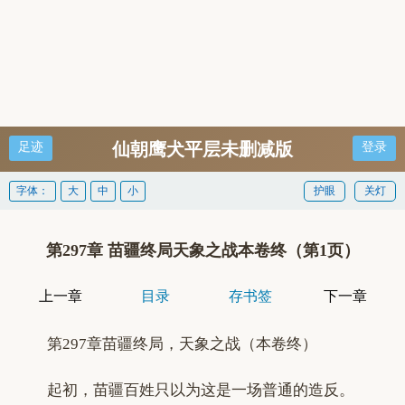
仙朝鹰犬平层未删减版
足迹
登录
字体：
大
中
小
护眼
关灯
第297章 苗疆终局天象之战本卷终（第1页）
上一章
目录
存书签
下一章
第297章苗疆终局，天象之战（本卷终）
起初，苗疆百姓只以为这是一场普通的造反。