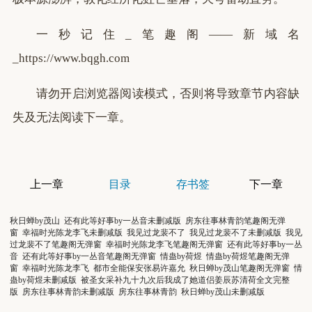
一秒记住_笔趣阁——新域名
_https://www.bqgh.com
请勿开启浏览器阅读模式，否则将导致章节内容缺
失及无法阅读下一章。
上一章
目录
存书签
下一章
秋日蝉by茂山
还有此等好事by一丛音未删减版
房东往事林青韵笔趣阁无弹
窗
幸福时光陈龙李飞未删减版
我见过龙裴不了
我见过龙裴不了未删减版
我见
过龙裴不了笔趣阁无弹窗
幸福时光陈龙李飞笔趣阁无弹窗
还有此等好事by一丛
音
还有此等好事by一丛音笔趣阁无弹窗
情蛊by荷煜
情蛊by荷煜笔趣阁无弹
窗
幸福时光陈龙李飞
都市全能保安张易许嘉允
秋日蝉by茂山笔趣阁无弹窗
情
蛊by荷煜未删减版
被圣女采补九十九次后我成了她道侣姜辰苏清荷全文完整
版
房东往事林青韵未删减版
房东往事林青韵
秋日蝉by茂山未删减版