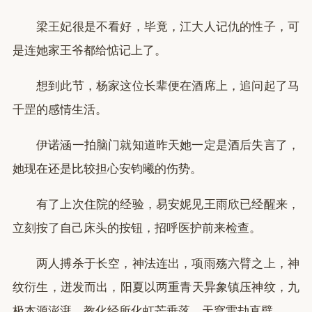
梁王妃很是不看好，毕竟，江大人记仇的性子，可
是连她家王爷都给惦记上了。
想到此节，杨家这位长辈便在酒席上，追问起了马
千罡的感情生活。
伊诺涵一拍脑门就知道昨天她一定是酒后失言了，
她现在还是比较担心安钧曦的伤势。
有了上次住院的经验，易安妮见王雨欣已经醒来，
立刻按了自己床头的按钮，招呼医护前来检查。
两人搏杀于长空，神法连出，项雨殇六臂之上，神
纹衍生，迸发而出，阳夏以两重青天异象镇压神纹，九
极本源澎湃，教化经所化虹芒垂落，天穹雷劫直劈。