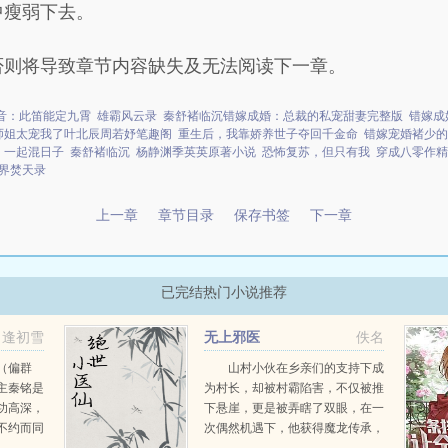
中瘦弱下去。
否则将导致章节内容缺失及无法阅读下一章。
音：此笛能定九霄
雄霸风云录
秦舒褚临沉错嫁成婚：总裁的私宠甜妻完整版
错嫁成
师姐太宠我了叶北辰周若妤笔趣阁
重生后，我靠娇养世子夺回千金命
错嫁宠婚褚少的
，一起混日子
秦舒褚临沉
杨静渊季英英原著小说
恐怖复苏，但只有我
穿成八零作精
界焚天录
上一章
章节目录
保存书签
下一章
已完结热门小说推荐
逢初雪
无上邪医
佚名
（偏群
山村小伙在乡亲们的支持下成
主秦铭是
为村长，却被村霸陷害，不仅被推
功高深，
下悬崖，更是被弄瞎了双眼，在一
不约而同
次偶然机遇下，他获得魔龙传承，