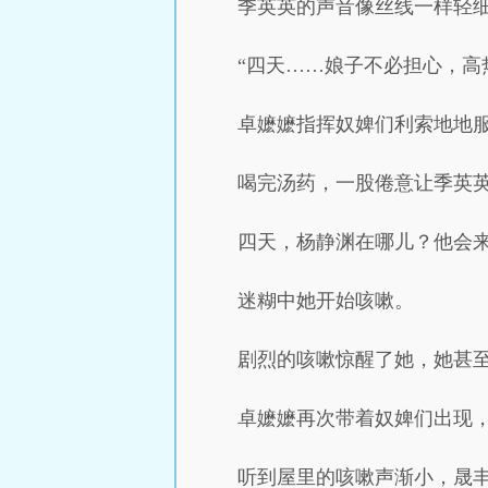
季英英的声音像丝线一样轻细
“四天……娘子不必担心，高
卓嬷嬷指挥奴婢们利索地地
喝完汤药，一股倦意让季英
四天，杨静渊在哪儿？他会
迷糊中她开始咳嗽。
剧烈的咳嗽惊醒了她，她甚
卓嬷嬷再次带着奴婢们出现
听到屋里的咳嗽声渐小，晟