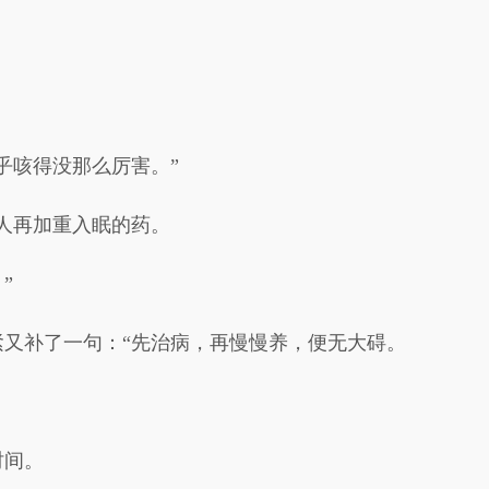
乎咳得没那么厉害。”
人再加重入眠的药。
”
紧又补了一句：“先治病，再慢慢养，便无大碍。
时间。