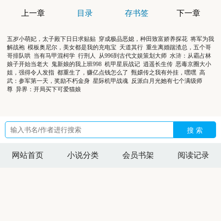
上一章
目录
存书签
下一章
五岁小萌妃，太子殿下日日求贴贴
穿成极品恶媳，种田致富娇养探花
将军为我
解战袍
模板奥尼尔，美女都是我的充电宝
天道其行
重生离婚踹渣总，五个哥
哥排队哄
当有马甲混柯学
行刑人
从996到古代文娱策划大师
水浒：从霸占林
娘子开始当老大
鬼新娘的我上班998
机甲星辰战记
逍遥长生传
恶毒京圈大小
姐，强得令人发指
都重生了，赚亿点钱怎么了
甄嬛传之我有外挂，嘿嘿
高
武：参军第一天，奖励不朽金身
星际机甲战魂
反派白月光她有七个满级师
尊
异界：开局买下可爱猫娘
搜 索
网站首页
小说分类
会员书架
阅读记录