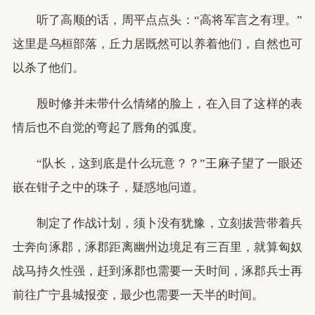
听了高顺的话，周平点点头：“高将军言之有理。”
这里是乌桓部落，丘力居既然可以养着他们，自然也可
以杀了他们。
殷时修并未带什么情绪的脸上，在入目了这样的表
情后也不自觉的弯起了唇角的弧度。
“队长，这到底是什么玩意？？”王麻子望了一眼还
嵌在钳子之中的珠子，疑惑地问道。
制定了作战计划，须卜没有犹豫，立刻拔营带着兵
士奔向涿郡，涿郡距离幽州边境足有三百里，就算匈奴
战马持久性强，赶到涿郡也需要一天时间，涿郡兵士再
前往广宁县城报变，最少也需要一天半的时间。