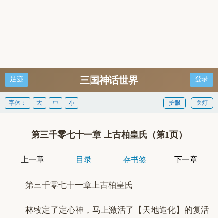
三国神话世界
足迹
登录
字体：
大
中
小
护眼
关灯
第三千零七十一章 上古柏皇氏（第1页）
上一章
目录
存书签
下一章
第三千零七十一章上古柏皇氏
林牧定了定心神，马上激活了【天地造化】的复活