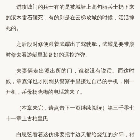
进攻城门的兵士有的是被城墙上高句丽兵士扔下来
的滚木雷石砸死，有的则是在云梯攻城的时候，活活摔
死的。
之后殷时修便跟着武耀出了驾驶舱，武耀是要带殷
时修去看游艇里装备好的遥控炸弹。
夫妻俩走出派出所的门，谁都没有说话。而这时
候，章嘉泽也才刚刚从警察手里接过自己的手机，刚一
开机，岳母杨晓梅的电话就来了。
（本章未完，请点击下一页继续阅读）第三千零七
十一章上古柏皇氏
白思弦看着这仿佛要把半边天都给烧红的夕阳，衬