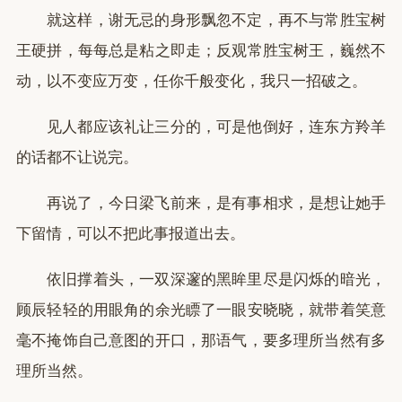
就这样，谢无忌的身形飘忽不定，再不与常胜宝树
王硬拼，每每总是粘之即走；反观常胜宝树王，巍然不
动，以不变应万变，任你千般变化，我只一招破之。
见人都应该礼让三分的，可是他倒好，连东方羚羊
的话都不让说完。
再说了，今日梁飞前来，是有事相求，是想让她手
下留情，可以不把此事报道出去。
依旧撑着头，一双深邃的黑眸里尽是闪烁的暗光，
顾辰轻轻的用眼角的余光瞟了一眼安晓晓，就带着笑意
毫不掩饰自己意图的开口，那语气，要多理所当然有多
理所当然。