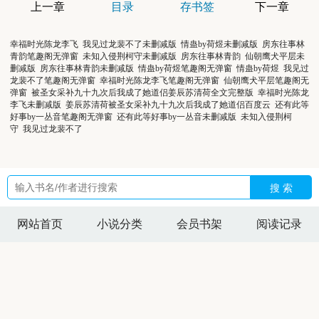
上一章
目录
存书签
下一章
幸福时光陈龙李飞
我见过龙裴不了未删减版
情蛊by荷煜未删减版
房东往事林
青韵笔趣阁无弹窗
未知入侵荆柯守未删减版
房东往事林青韵
仙朝鹰犬平层未
删减版
房东往事林青韵未删减版
情蛊by荷煜笔趣阁无弹窗
情蛊by荷煜
我见过
龙裴不了笔趣阁无弹窗
幸福时光陈龙李飞笔趣阁无弹窗
仙朝鹰犬平层笔趣阁无
弹窗
被圣女采补九十九次后我成了她道侣姜辰苏清荷全文完整版
幸福时光陈龙
李飞未删减版
姜辰苏清荷被圣女采补九十九次后我成了她道侣百度云
还有此等
好事by一丛音笔趣阁无弹窗
还有此等好事by一丛音未删减版
未知入侵荆柯
守
我见过龙裴不了
搜 索
网站首页
小说分类
会员书架
阅读记录