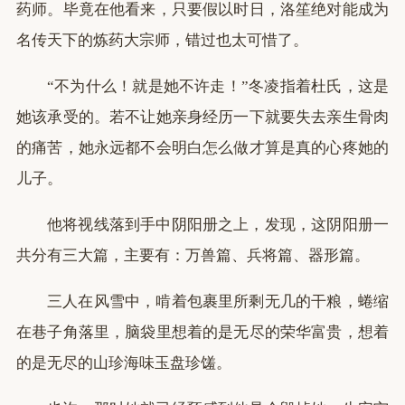
药师。毕竟在他看来，只要假以时日，洛笙绝对能成为
名传天下的炼药大宗师，错过也太可惜了。
“不为什么！就是她不许走！”冬凌指着杜氏，这是
她该承受的。若不让她亲身经历一下就要失去亲生骨肉
的痛苦，她永远都不会明白怎么做才算是真的心疼她的
儿子。
他将视线落到手中阴阳册之上，发现，这阴阳册一
共分有三大篇，主要有：万兽篇、兵将篇、器形篇。
三人在风雪中，啃着包裹里所剩无几的干粮，蜷缩
在巷子角落里，脑袋里想着的是无尽的荣华富贵，想着
的是无尽的山珍海味玉盘珍馐。