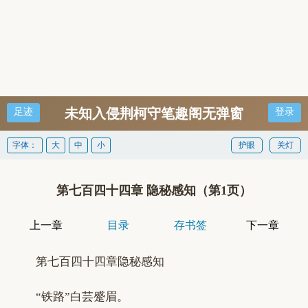
未知入侵荆柯守笔趣阁无弹窗
足迹
登录
字体：
大
中
小
护眼
关灯
第七百四十四章 隐秘感知（第1页）
上一章
目录
存书签
下一章
第七百四十四章隐秘感知
“铁路”白芸蹙眉。