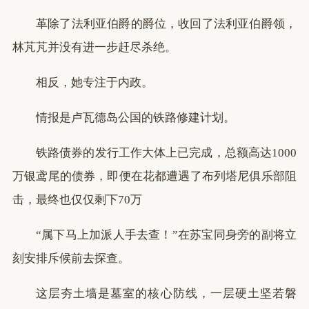
革除了法利亚伯爵的爵位，收回了法利亚伯爵领，
林芃芃并没有进一步赶尽杀绝。
相反，她专注于内政。
情报是卢瓦德岛公国的铁路修建计划。
铁路债券的发行工作大体上已完成，总额高达1000
万银鸢尾的债券，即便在花都遭遇了布列塔尼俱乐部阻
击，最终也仅仅剩下70万
“属下马上加派人手去查！”在苏宝同身旁的副将立
刻安排斥候前去探查。
这层夯土墙是墓室的核心防线，一层硬土坚若磐