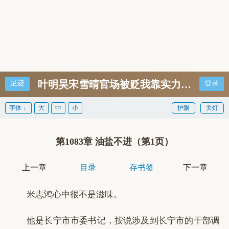
叶明昊宋雪晴官场被贬我靠实力登顶权力
足迹
登录
字体：
大
中
小
护眼
关灯
第1083章 油盐不进（第1页）
上一章
目录
存书签
下一章
米志鸿心中很不是滋味。
他是长宁市市委书记，按说涉及到长宁市的干部调