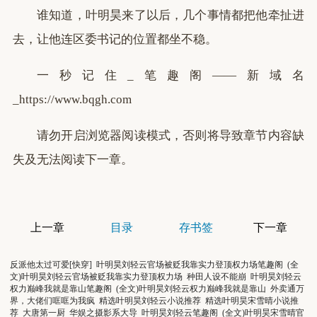
谁知道，叶明昊来了以后，几个事情都把他牵扯进
去，让他连区委书记的位置都坐不稳。
一秒记住_笔趣阁——新域名
_https://www.bqgh.com
请勿开启浏览器阅读模式，否则将导致章节内容缺
失及无法阅读下一章。
上一章
目录
存书签
下一章
反派他太过可爱[快穿]
叶明昊刘轻云官场被贬我靠实力登顶权力场笔趣阁
(全
文)叶明昊刘轻云官场被贬我靠实力登顶权力场
种田人设不能崩
叶明昊刘轻云
权力巅峰我就是靠山笔趣阁
(全文)叶明昊刘轻云权力巅峰我就是靠山
外卖通万
界，大佬们哐哐为我疯
精选叶明昊刘轻云小说推荐
精选叶明昊宋雪晴小说推
荐
大唐第一厨
华娱之摄影系大导
叶明昊刘轻云笔趣阁
(全文)叶明昊宋雪晴官