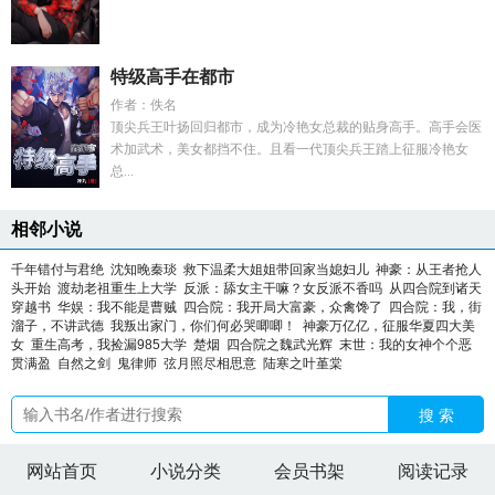
特级高手在都市
作者：佚名
顶尖兵王叶扬回归都市，成为冷艳女总裁的贴身高手。高手会医
术加武术，美女都挡不住。且看一代顶尖兵王踏上征服冷艳女
总...
相邻小说
千年错付与君绝
沈知晚秦琰
救下温柔大姐姐带回家当媳妇儿
神豪：从王者抢人
头开始
渡劫老祖重生上大学
反派：舔女主干嘛？女反派不香吗
从四合院到诸天
穿越书
华娱：我不能是曹贼
四合院：我开局大富豪，众禽馋了
四合院：我，街
溜子，不讲武德
我叛出家门，你们何必哭唧唧！
神豪万亿亿，征服华夏四大美
女
重生高考，我捡漏985大学
楚烟
四合院之魏武光辉
末世：我的女神个个恶
贯满盈
自然之剑
鬼律师
弦月照尽相思意
陆寒之叶堇棠
搜 索
网站首页
小说分类
会员书架
阅读记录