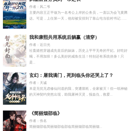
作者：风二爷
主要内容王正平做为一名考公上岸的公务员，一直以为会飞黄腾
达。可是，上任第一天，他却被安排到了靠山屯当驻村书记…...
我和康熙共用系统后躺赢（清穿）
作者：近日光
社畜婧然穿越成先皇后的妹妹，历史上平平无奇的平妃。好吃好
喝，不用加班！多么美好的咸鱼生活！特别还有系统傍身！只
是...
玄幻：屠我满门，死到临头你还哭上了？
作者：天诚
本是无忧无虑修仙问道的我，突遭噩耗，全家被灭！但一纸神秘
的灭神契约突然出现，助我屠神灭灵，报血仇，救爱...
《简丽烟邵临》
作者：佚名
简丽烟邵临简丽烟邵临邵临简丽烟邵临简丽烟...