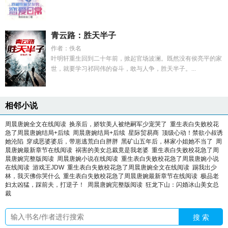
青云路：胜天半子
作者：佚名
叶明轩重生回到二十年前，掀起官场波澜。既然没有侯亮平的家
世，就要学习祁同伟的奋斗，敢与人争，胜天半子。...
相邻小说
周晨唐婉全文在线阅读
换亲后，娇软美人被绝嗣军少宠哭了
重生表白失败校花
急了周晨唐婉结局+后续
周晨唐婉结局+后续
星际贸易商
顶级心动！禁欲小叔诱
她沦陷
穿成恶婆婆后，带崽逃荒白白胖胖
黑矿山五年后，林家小姐她不当了
周
晨唐婉最新章节在线阅读
祸害的美女总裁竟是我老婆
重生表白失败校花急了周
晨唐婉完整版阅读
周晨唐婉小说在线阅读
重生表白失败校花急了周晨唐婉小说
在线阅读
游戏王JDW
重生表白失败校花急了周晨唐婉全文在线阅读
踢我出少
林，我灭佛你哭什么
重生表白失败校花急了周晨唐婉最新章节在线阅读
极品老
妇太凶猛，踩前夫，打逆子！
周晨唐婉完整版阅读
狂龙下山：闪婚冰山美女总
裁
搜 索