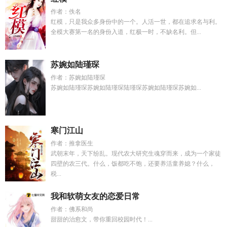
作者：佚名
红模，只是我众多身份中的一个。人活一世，都在追求名与利。
全模大赛第一名的身份入道，红极一时，不缺名利。但...
苏婉如陆瑾琛
作者：苏婉如陆瑾琛
苏婉如陆瑾琛苏婉如陆瑾琛陆瑾琛苏婉如陆瑾琛苏婉如...
寒门江山
作者：推拿医生
武朝末年，天下纷乱。现代农大研究生魂穿而来，成为一个家徒
四壁的农三代。什么，饭都吃不饱，还要养活童养媳？什么，
税...
我和软萌女友的恋爱日常
作者：佛系和尚
甜甜的治愈文，带你重回校园时代！...