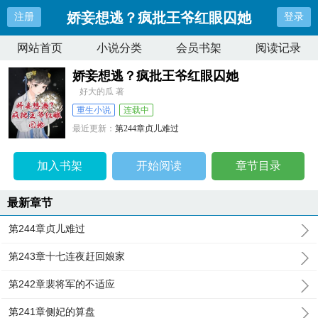
娇妾想逃？疯批王爷红眼囚她
注册
登录
网站首页
小说分类
会员书架
阅读记录
娇妾想逃？疯批王爷红眼囚她
好大的瓜 著
重生小说
连载中
最近更新：
第244章贞儿难过
更新时间：
2025-03-20 00:39:10
加入书架
开始阅读
章节目录
最新章节
第244章贞儿难过
第243章十七连夜赶回娘家
第242章裴将军的不适应
第241章侧妃的算盘