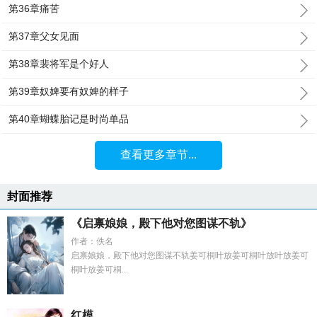
第36章痛苦
第37章父女见面
第38章裴将军是个好人
第39章奴婢要有奴婢的样子
第40章蝴蝶胎记是时尚单品
查看更多章节...
封面推荐
《启禀娘娘，殿下他对您图谋不轨》
作者：佚名
启禀娘娘，殿下他对您图谋不轨姜可桐叶放姜可桐叶放叶放姜可
桐叶放姜可桐...
红模