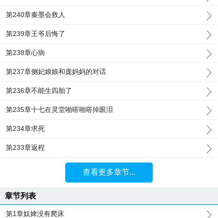
第240章秦墨会救人
第239章王爷后悔了
第238章心病
第237章侧妃娘娘和庞妈妈的对话
第236章不能生四胎了
第235章十七在灵堂啪嗒啪嗒掉眼泪
第234章求死
第233章返程
查看更多章节...
章节列表
第1章奴婢没有爬床