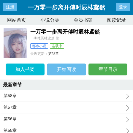
一万零一步离开傅时辰林鸢然
注册
登录
网站首页
小说分类
会员书架
阅读记录
一万零一步离开傅时辰林鸢然
傅时辰林鸢然 著
都市小说
连载中
最近更新：
第58章
更新时间：
2025-01-02 01:36:00
加入书架
开始阅读
章节目录
最新章节
第58章
第57章
第56章
第55章