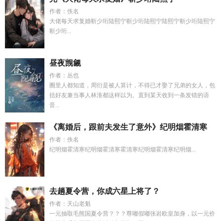
作者：佚名
大佬每天求复婚靳少珩陆熙宁靳少珩陆熙宁陆熙宁靳少珩陆熙宁
靳少珩...
昼夜觊觎
作者：丛也
圈里人都知道，周衍是被人算计，不得已才娶了兄弟的女人，包
括好友兼当事人林淮都这样以为。直到某天收到一条发错的语
音...
《离婚后，跟前夫发生了意外》纪明烟霍清寒
作者：佚名
纪明烟霍清寒纪明烟霍清寒霍清寒纪明烟霍清寒纪明烟...
去趟夏令营，你成六星上将了？
作者：天山老魁
一元抽取毛熊国夏令营？？？尊嘟假嘟张岩欧皇加身，以一元价