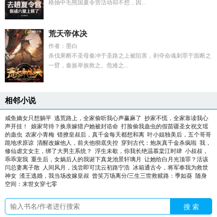
格抽中毛熊国夏令营活动却不想，因...
荒天帝体决
作者：墨白
杀伐果断不圣母秦冲于圣路之上被陷害，剥夺命魂刺罪于面断之
一臂，秦族举族救之。危难之...
相邻小说
咸鱼嫡女只想躺平
逃荒路上，全家偷听我心声赢麻了
抄家不慌，全家靠读我心
声开挂！
娘家苛待？换亲嫁猎户她被封诰命
打脸偷我蛊虫的假苗疆圣女祝文瑶
的蛊虫
农家小青梅
错撩皇叔后，真千金每天都想和离
叶小姐独美后，五个哥哥
跪地求原谅
清醒改嫁他人，前夫他彻底失控
穿到古代：炮灰真千金杀疯啦
我，
修仙虐文女主，绑了大男主系统？
浮生未歇，你我长绝温慕棠江时肆
小叔叔，
乖乖宠我
重生后，女娲后人的我诞下真龙池景轩璃月
让她给白月光顶罪？活该
闫总妻离子散
人间风月，浅尝即可沈云初路宁浩
冰箱通古今，将军奉我为救世
神女
渣王逃婚，我当场改嫁皇叔
曾笑万场离分/三生三世救赎路：季如葵
随身
空间：末世女穿七零
搜 索